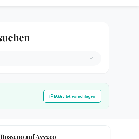
 suchen
Aktivität vorschlagen
Rossano auf Avygeo