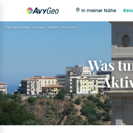
In meiner Nähe
Reis
Top-Reiseziele
Europa
Italien
Rossano
Was tu
Akti