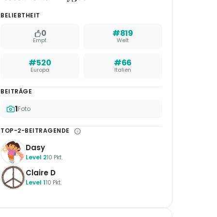
BELIEBTHEIT
0
#819
Empf.
Welt
#520
#66
Europa
Italien
BEITRÄGE
1
Foto
TOP-2-BEITRAGENDE
Dasy
Level 2
10 Pkt.
Claire D
Level 1
10 Pkt.