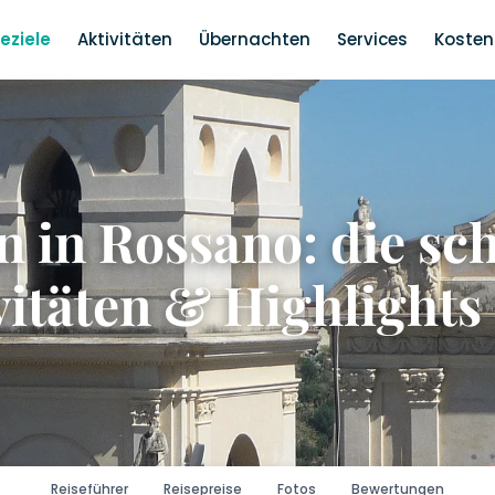
eziele
Aktivitäten
Übernachten
Services
Kosten
n in Rossano: die sc
vitäten & Highlights
Reiseführer
Reisepreise
Fotos
Bewertungen