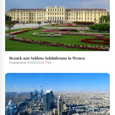
Bezoek aan Schloss Schönbrunn in Wenen
Globetrotter
·
01/09/2023
·
56