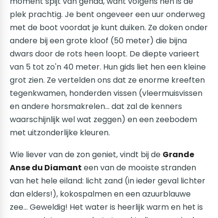
moment spijt van gehad, want volgens hen is de
plek prachtig. Je bent ongeveer een uur onderweg
met de boot voordat je kunt duiken. Ze doken onder
andere bij een grote kloof (50 meter) die bijna
dwars door de rots heen loopt. De diepte varieert
van 5 tot zo'n 40 meter. Hun gids liet hen een kleine
grot zien. Ze vertelden ons dat ze enorme kreeften
tegenkwamen, honderden vissen (vleermuisvissen
en andere horsmakrelen... dat zal de kenners
waarschijnlijk wel wat zeggen) en een zeebodem
met uitzonderlijke kleuren.
Wie liever van de zon geniet, vindt bij de
Grande
Anse du Diamant
een van de mooiste stranden
van het hele eiland: licht zand (in ieder geval lichter
dan elders!), kokospalmen en een azuurblauwe
zee... Geweldig! Het water is heerlijk warm en het is