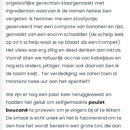
ongelooflijke gerechten klaargemaakt met
ingrediënten waarvan ik de namen helaas ben
vergeten. Ik herinner me een stoofpotje,
geserveerd met een compote van bananen en rijst,
gemaakt van een enorm schaaldier (de schelp leek
op zo’n schelp waar je op blaast als een trompet).
Het vlees was erg ziltig en deed denken aan inktvis.
Vooraf aten we natuurlijk accras van kabeljauw en
nog iets anders, pittiger, maar ook daarvan ben ik
de naam kwijt... Ter verdediging: we zaten toen al
minstens twee uur aan het aperitief!!
We zijn er nog een paar keer teruggeweest en
hadden het geluk om zelfgemaakte
poulet
boucané
te proeven: om je vingers bij af te likken!
De smaak is echt uniek en het is fascinerend om te
zien hoe het wordt bereid in een grote ton, die aan