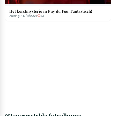
Het kerstmysterie in Puy du Fou: Fantastisch!
Asiangirl
·
17/11/2021
·
53
Voorgestelde fotoalbums