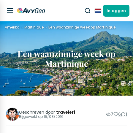
Inloggen
Nederlands
Amerika
Martinique
Een waanzinnige week op Martinique
Een waanzinnige week op
Martinique
Geschreven door
traveler1
7
6
1
Bijgewerkt op
15/08/2016