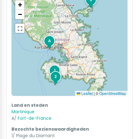
+
−
⛶
A
1
2
Leaflet
|
©
OpenStreetMap
Land en steden
Martinique
A/
Fort-de-France
Bezochte bezienswaardigheden
1/ Plage du Diamant