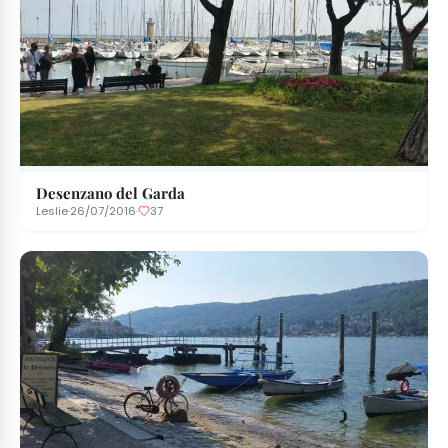
Desenzano del Garda
Leslie
·
26/07/2016
·
37