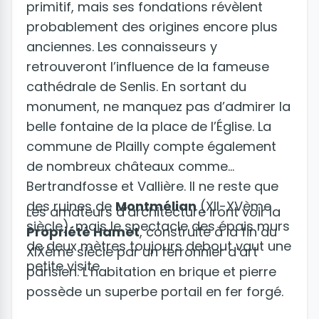
primitif, mais ses fondations révèlent
probablement des origines encore plus
anciennes. Les connaisseurs y
retrouveront l’influence de la fameuse
cathédrale de Senlis. En sortant du
monument, ne manquez pas d’admirer la
belle fontaine de la place de l’Église. La
commune de Plailly compte également
de nombreux châteaux comme
Bertrandfosse et Vallière. Il ne reste que
des ruines de
Montmélian
(XII-XVème
Les amateurs d’architecture iront voir la
siècle), mais le spectacle des épais murs
Propriété Hamet
, construite à la fin du
de deux mètres toujours debout vaut une
XIXème siècle par un ferronnier d’art
petite visite.
parisien. L’habitation en brique et pierre
possède un superbe portail en fer forgé.