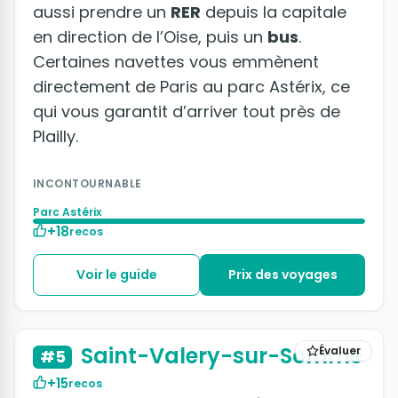
aussi prendre un
RER
depuis la capitale
en direction de l’Oise, puis un
bus
.
Certaines navettes vous emmènent
directement de Paris au parc Astérix, ce
qui vous garantit d’arriver tout près de
Plailly.
INCONTOURNABLE
Parc Astérix
+18
recos
Voir le guide
Prix des voyages
Saint-Valery-sur-Somme
Évaluer
#5
+15
recos