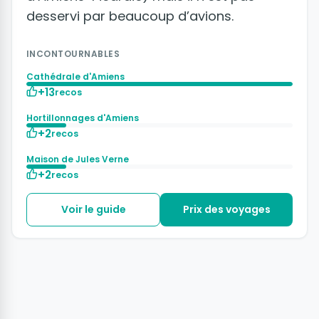
desservi par beaucoup d’avions.
INCONTOURNABLES
Cathédrale d'Amiens
+13
recos
Hortillonnages d'Amiens
+2
recos
Maison de Jules Verne
+2
recos
Voir le guide
Prix des voyages