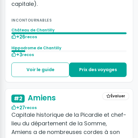
capitale).
INCONTOURNABLES
Château de Chantilly
+26
recos
Hippodrome de Chantilly
+3
recos
Voir le guide
Prix des voyages
+3 photos
Amiens
Évaluer
#2
+27
recos
Capitale historique de la Picardie et chef-
lieu du département de la Somme,
Amiens a de nombreuses cordes à son