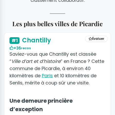
classement collaboratif.
Les plus belles villes de Picardie
+8 photos
Chantilly
Évaluer
#1
+36
recos
Saviez-vous que Chantilly est classée
“
Ville d’art et d’histoire
” en France ? Cette
commune de Picardie, à environ 40
kilomètres de
Paris
et 10 kilomètres de
Senlis, mérite à coup sûr une visite.
Une demeure princière
d’exception