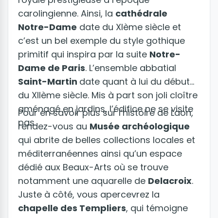
carolingienne. Ainsi, la
cathédrale
Notre-Dame
date du XIème siècle et
c’est un bel exemple du style gothique
primitif qui inspira par la suite
Notre-
Dame de Paris
. L’ensemble abbatial
Saint-Martin
date quant à lui du début
du XIIème siècle. Mis à part son joli cloître
aménagé en jardins, l’édifice ne se visite
Pour en savoir plus sur l’histoire de Laon,
pas.
rendez-vous au
Musée archéologique
qui abrite de belles collections locales et
méditerranéennes ainsi qu’un espace
dédié aux Beaux-Arts où se trouve
notamment une aquarelle de
Delacroix
.
Juste à côté, vous apercevrez la
chapelle des Templiers
, qui témoigne