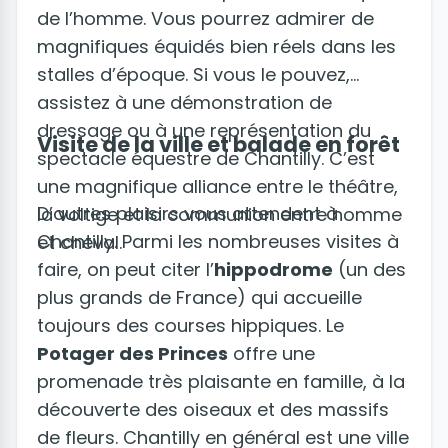
de l’homme. Vous pourrez admirer de
magnifiques équidés bien réels dans les
stalles d’époque. Si vous le pouvez,
assistez à une démonstration de
dressage ou à une représentation du
Visite de la ville et balade en forêt
spectacle équestre de Chantilly. C’est
une magnifique alliance entre le théâtre,
D’autres plaisirs vous attendent à
la voltige et la communion entre homme
Chantilly. Parmi les nombreuses visites à
et cheval.
faire, on peut citer l’
hippodrome
(un des
plus grands de France) qui accueille
toujours des courses hippiques. Le
Potager des Princes
offre une
promenade très plaisante en famille, à la
découverte des oiseaux et des massifs
de fleurs. Chantilly en général est une ville