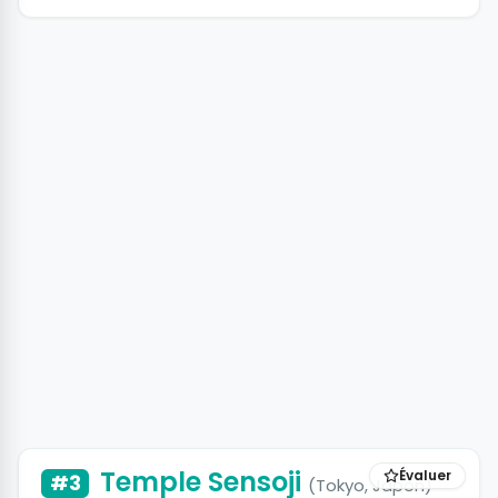
+3 photos
Temple Sensoji
Évaluer
#3
(Tokyo, Japon)