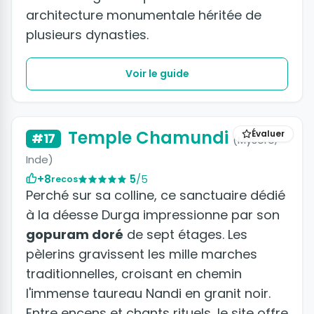
architecture monumentale héritée de
plusieurs dynasties.
Voir le guide
Temple Chamundi
Évaluer
#17
(Mysore,
Inde)
+8
5
/5
recos
Perché sur sa colline, ce sanctuaire dédié
à la déesse Durga impressionne par son
gopuram doré
de sept étages. Les
pèlerins gravissent les mille marches
traditionnelles, croisant en chemin
l'immense taureau Nandi en granit noir.
Entre encens et chants rituels, le site offre