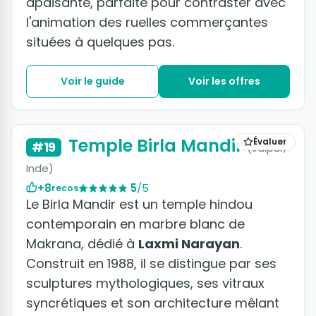
apaisante, parfaite pour contraster avec
l'animation des ruelles commerçantes
situées à quelques pas.
Voir le guide
Voir les offres
+2 photos
Temple Birla Mandir
Évaluer
#19
(Jaipur,
Inde)
+8
5
/5
recos
Le Birla Mandir est un temple hindou
contemporain en marbre blanc de
Makrana, dédié à
Laxmi Narayan
.
Construit en 1988, il se distingue par ses
sculptures mythologiques, ses vitraux
syncrétiques et son architecture mêlant