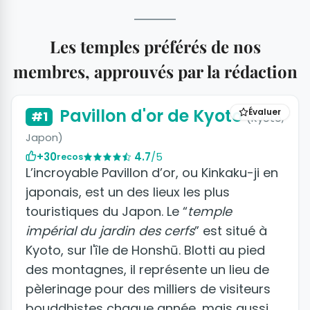
Les temples préférés de nos
membres, approuvés par la rédaction
Pavillon d'or de Kyoto
Évaluer
#1
(Kyōto,
Japon)
+30
4.7
/5
recos
L’incroyable Pavillon d’or, ou Kinkaku-ji en
japonais, est un des lieux les plus
touristiques du Japon. Le “
temple
impérial du jardin des cerfs
” est situé à
Kyoto, sur l'île de Honshū. Blotti au pied
des montagnes, il représente un lieu de
pèlerinage pour des milliers de visiteurs
bouddhistes chaque année, mais aussi