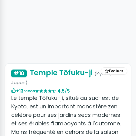
Temple Tōfuku-ji
Évaluer
#10
(Kyōto,
Japon)
+13
4.5
/5
recos
Le temple Tōfuku-ji, situé au sud-est de
Kyoto, est un important monastère zen
célèbre pour ses jardins secs modernes
et ses érables flamboyants à l’automne.
Moins fréquenté en dehors de la saison