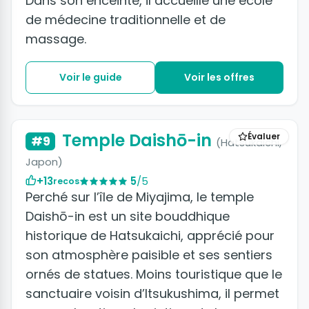
Dans son enceinte, il accueille une école
de médecine traditionnelle et de
massage.
Voir le guide
Voir les offres
Temple Daishō-in
Évaluer
#9
(Hatsukaichi,
Japon)
+13
5
/5
recos
Perché sur l’île de Miyajima, le temple
Daishō-in est un site bouddhique
historique de Hatsukaichi, apprécié pour
son atmosphère paisible et ses sentiers
ornés de statues. Moins touristique que le
sanctuaire voisin d’Itsukushima, il permet