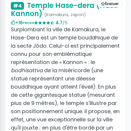
Temple Hase-dera (Hase
Évaluer
#4
Kannon)
(Kamakura, Japon)
+16
4.7
/5
recos
Surplombant la ville de Kamakura, le
Hase-Dera est un temple bouddhique de
la secte Jōdo. Celui-ci est principalement
connu pour son emblématique
représentation de « Kannon » : le
bodhisattva
de la miséricorde (une
statue représentant une déesse
bouddhique ayant atteint l'éveil). En plus
de cette gigantesque statue (mesurant
plus de 9 mètres), le temple s'illustre par
son positionnement unique. Il propose, en
effet, une vue exceptionnelle sur la ville
qu'il jouxte ; en plus d'être bordé par un