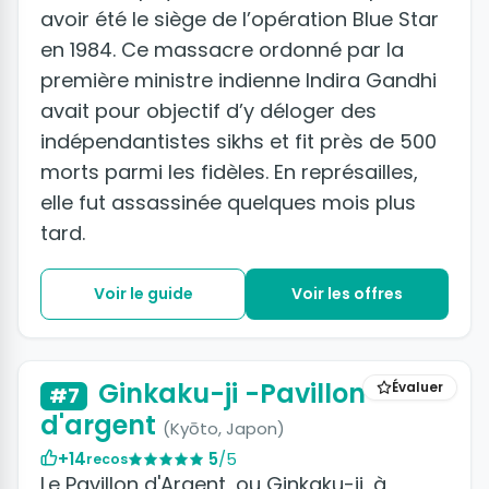
avoir été le siège de l’opération Blue Star
en 1984. Ce massacre ordonné par la
première ministre indienne Indira Gandhi
avait pour objectif d’y déloger des
indépendantistes sikhs et fit près de 500
morts parmi les fidèles. En représailles,
elle fut assassinée quelques mois plus
tard.
Voir le guide
Voir les offres
Ginkaku-ji -Pavillon
Évaluer
#7
d'argent
(Kyōto, Japon)
+14
5
/5
recos
Le Pavillon d'Argent, ou Ginkaku-ji, à