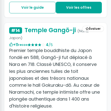
Voir le guide
Voir les offres
Temple Gangō-ji
Évaluer
#14
(Nara,
Japon)
+11
4
/5
recos
Premier temple bouddhiste du Japon
fondé en 588, Gangō-ji fut déplacé à
Nara en 718. Classé UNESCO, il conserve
les plus anciennes tuiles de toit
japonaises et des trésors nationaux
comme le hall Gokuraku-dō. Au cœur de
Naramachi, ce temple intimiste offre une
plongée authentique dans 1 400 ans
d'histoire religieuse.