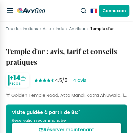
Connexion
Français
Top destinations
Asie
Inde
Amritsar
Temple d'or
Temple d'or : avis, tarif et conseils
pratiques
+14
4.5/5
·
4 avis
RECOS
Golden Temple Road, Atta Mandi, Katra Ahluwalia, 143006 Amritsar, Inde
*
Visite guidée à partir de 8€
Réservation recommandée
Réserver maintenant