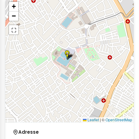
+
−
⛶
Leaflet
|
©
OpenStreetMap
Adresse