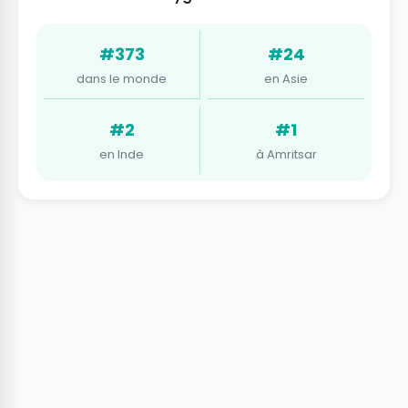
#373
#24
dans le monde
en Asie
#2
#1
en Inde
à Amritsar