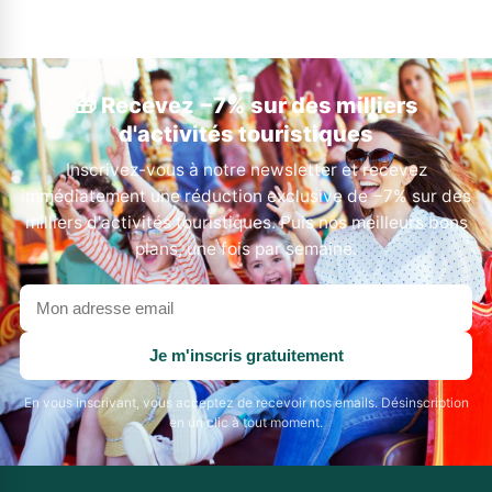
🎁 Recevez −7% sur des milliers
d'activités touristiques
Inscrivez-vous à notre newsletter et recevez
immédiatement une réduction exclusive de −7% sur des
milliers d'activités touristiques. Puis nos meilleurs bons
plans, une fois par semaine.
Votre
adresse
email
Je m'inscris gratuitement
En vous inscrivant, vous acceptez de recevoir nos emails. Désinscription
en un clic à tout moment.