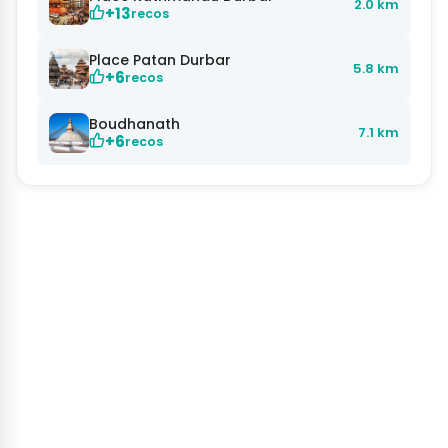
2.0 km
+13
recos
Place Patan Durbar
5.8 km
+6
recos
Boudhanath
7.1 km
+6
recos