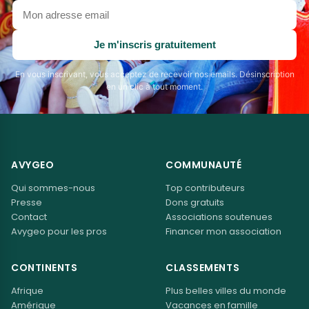
Votre
adresse
email
Je m'inscris gratuitement
En vous inscrivant, vous acceptez de recevoir nos emails. Désinscription
en un clic à tout moment.
AVYGEO
COMMUNAUTÉ
Qui sommes-nous
Top contributeurs
Presse
Dons gratuits
Contact
Associations soutenues
Avygeo pour les pros
Financer mon association
CONTINENTS
CLASSEMENTS
Afrique
Plus belles villes du monde
Amérique
Vacances en famille