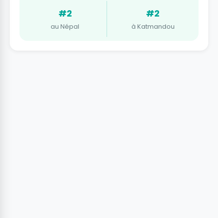
#2
#2
au Népal
à Katmandou