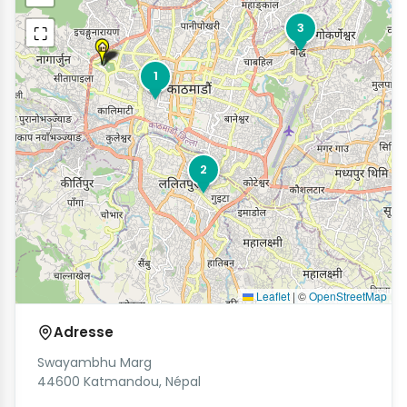
3
⛶
1
2
Leaflet
|
©
OpenStreetMap
Adresse
Swayambhu Marg
44600 Katmandou, Népal