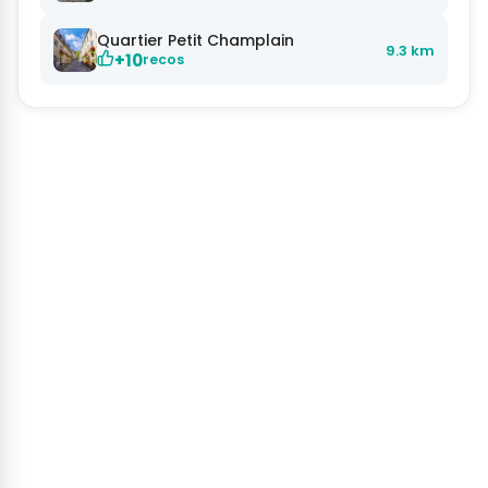
Quartier Petit Champlain
9.3 km
+10
recos