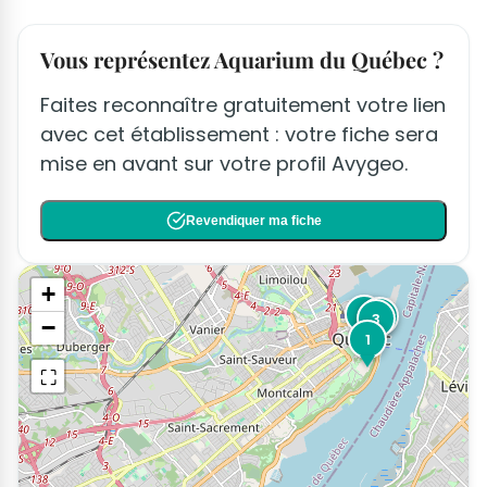
Vous représentez Aquarium du Québec ?
Faites reconnaître gratuitement votre lien
avec cet établissement : votre fiche sera
mise en avant sur votre profil Avygeo.
Revendiquer ma fiche
+
2
4
3
−
1
⛶