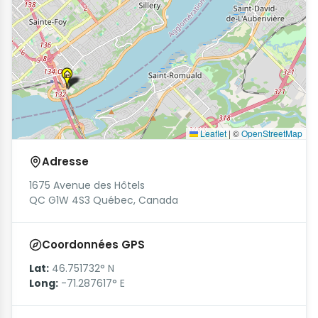
Leaflet
|
©
OpenStreetMap
Adresse
1675 Avenue des Hôtels
QC G1W 4S3 Québec, Canada
Coordonnées GPS
Lat:
46.751732° N
Long:
-71.287617° E