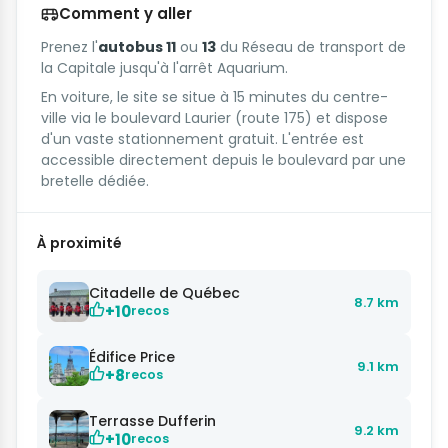
Comment y aller
Prenez l'
autobus 11
ou
13
du Réseau de transport de
la Capitale jusqu'à l'arrêt Aquarium.
En voiture, le site se situe à 15 minutes du centre-
ville via le boulevard Laurier (route 175) et dispose
d'un vaste stationnement gratuit. L'entrée est
accessible directement depuis le boulevard par une
bretelle dédiée.
À proximité
Citadelle de Québec
8.7 km
+10
recos
Édifice Price
9.1 km
+8
recos
Terrasse Dufferin
9.2 km
+10
recos