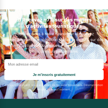
🎁 Recevez −7% sur des milliers
d'activités touristiques
Inscrivez-vous à notre newsletter et recevez
immédiatement une réduction exclusive de −7% sur des
milliers d'activités touristiques. Puis nos meilleurs bons
plans, une fois par semaine.
Votre
adresse
email
Je m'inscris gratuitement
En vous inscrivant, vous acceptez de recevoir nos emails. Désinscription
en un clic à tout moment.