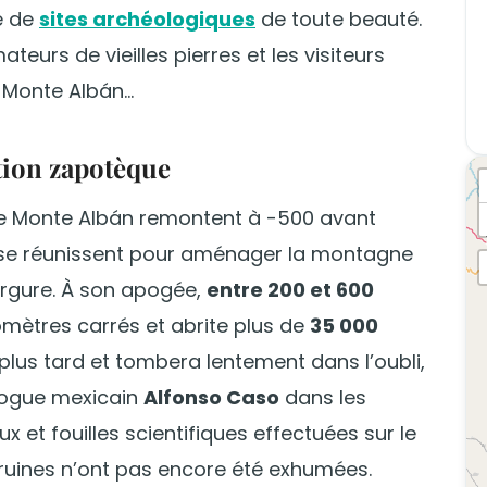
e de
sites archéologiques
de toute beauté.
teurs de vieilles pierres et les visiteurs
Monte Albán...
ation zapotèque
de Monte Albán remontent à -500 avant
s se réunissent pour aménager la montagne
ergure. À son apogée,
entre 200 et 600
lomètres carrés et abrite plus de
35 000
s plus tard et tombera lentement dans l’oubli,
ologue mexicain
Alfonso Caso
dans les
 et fouilles scientifiques effectuées sur le
s ruines n’ont pas encore été exhumées.