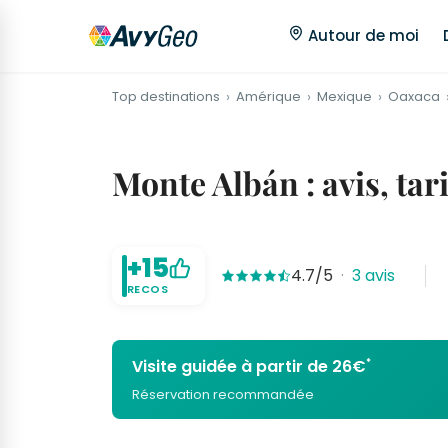
Autour de moi
Top destinations
Amérique
Mexique
Oaxaca
Monte Albán : avis, tari
+15
4.7/5
·
3 avis
RECOS
*
Visite guidée à partir de 26€
Réservation recommandée