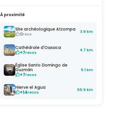
À proximité
Site archéologique Atzompa
3.9 km
0
reco
Cathédrale d'Oaxaca
4.7 km
+7
recos
Église Santo Domingo de
Guzmán
5.1 km
+7
recos
Hierve el Agua
55.9 km
+14
recos