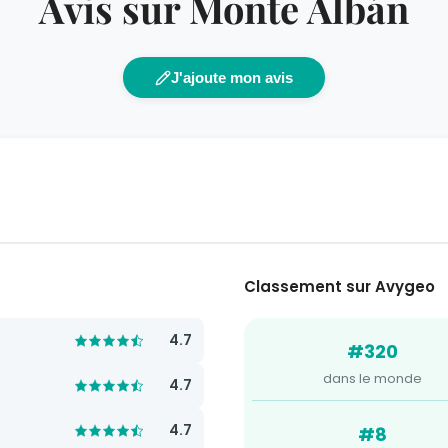
Avis sur Monte Albán
J'ajoute mon avis
Classement sur Avygeo
4.7
#320
dans le monde
4.7
4.7
#8