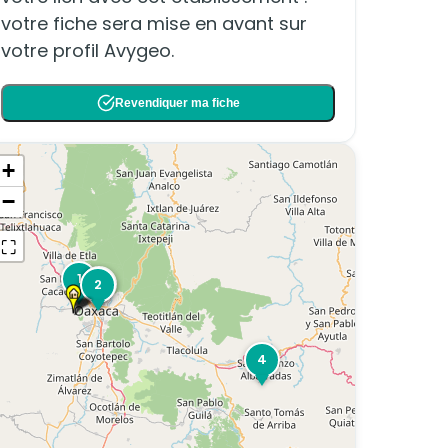
votre fiche sera mise en avant sur
votre profil Avygeo.
Revendiquer ma fiche
+
−
⛶
1
3
2
4