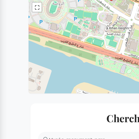
⛶
Cherche