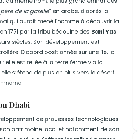
’État du même nom, le plus grand émirat des
“
père de la gazelle
” en arabe, d’après la
imal qui aurait mené l’homme à découvrir la
e en 1771 par la tribu bédouine des
Bani Yas
sieurs siècles. Son développement est
trolière. D’abord positionnée sur une île, la
 elle est reliée à la terre ferme via la
 elle s’étend de plus en plus vers le désert
le-même.
Abu Dhabi
développement de prouesses technologiques
de son patrimoine local et notamment de son