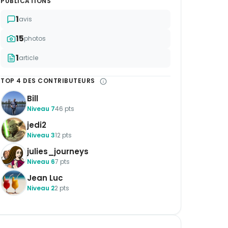
PUBLICATIONS
1
avis
15
photos
1
article
TOP 4 DES CONTRIBUTEURS
Bill
Niveau 7
46 pts
jedi2
Niveau 3
12 pts
julies_journeys
Niveau 6
7 pts
Jean Luc
Niveau 2
2 pts