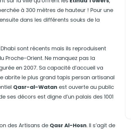
sur la ville qu’offrent les
Etihad Towers
,
perchée à 300 mètres de hauteur ! Pour une
suite dans les différents souks de la
Dhabi sont récents mais ils reproduisent
du Proche-Orient. Ne manquez pas la
gurée en 2007. Sa capacité d’accueil va
ère abrite le plus grand tapis persan artisanal
ntiel
Qasr-al-Watan
est ouverte au public
 de ses décors est digne d’un palais des 1001
son des Artisans de
Qasr Al-Hosn
. Il s’agit de