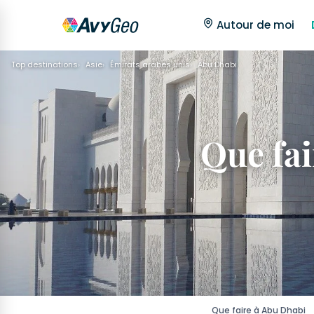
Autour de moi
Top destinations
Asie
Émirats arabes unis
Abu Dhabi
Que fai
Que faire à Abu Dhabi