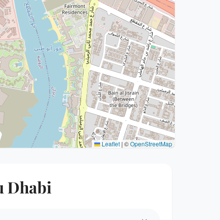
Leaflet
|
©
OpenStreetMap
bu Dhabi