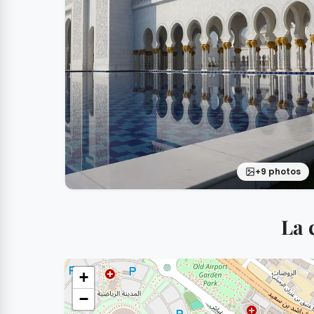
+9 photos
La 
+
−