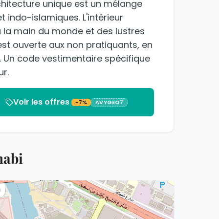
rchitecture unique est un mélange
indo-islamiques. L'intérieur
à la main du monde et des lustres
 est ouverte aux non pratiquants, en
e. Un code vestimentaire spécifique
ur.
Voir les offres
-7%
AVYGEO7
habi