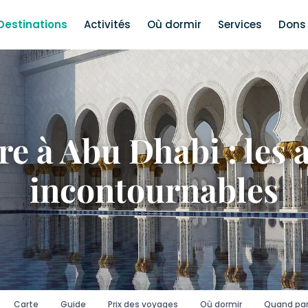
Destinations
Activités
Où dormir
Services
Dons 
re à Abu Dhabi : les a
incontournables
Carte
Guide
Prix des voyages
Où dormir
Quand par