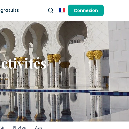
gratuits
Connexion
Français
ctivités
tir
Photos
Avis