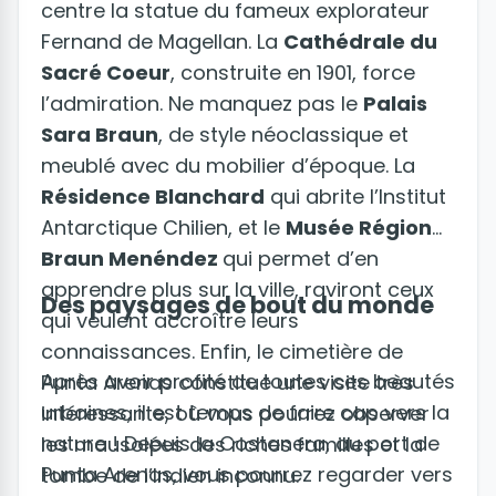
centre la statue du fameux explorateur
Fernand de Magellan. La
Cathédrale du
Sacré Coeur
, construite en 1901, force
l’admiration. Ne manquez pas le
Palais
Sara Braun
, de style néoclassique et
meublé avec du mobilier d’époque. La
Résidence Blanchard
qui abrite l’Institut
Antarctique Chilien, et le
Musée Régional
Braun Menéndez
qui permet d’en
apprendre plus sur la ville, raviront ceux
Des paysages de bout du monde
qui veulent accroître leurs
connaissances. Enfin, le cimetière de
Après avoir profité de toutes ces beautés
Punta Arenas constitue une visite très
urbaines, il est temps de faire cap vers la
intéressante, où vous pourrez observer
nature ! Depuis la Costanera, au port de
les mausolées des riches familles et la
Punta Arenas, vous pourrez regarder vers
tombe de l’Indien inconnu.