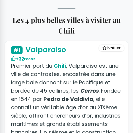
Les 4 plus belles villes à visiter au
Chili
+36 photos
Valparaiso
Évaluer
#1
+32
recos
Premier port du
Chili
, Valparaiso est une
ville de contrastes, encastrée dans une
large baie donnant sur le Pacifique et
bordée de 45 collines, les
Cerros
. Fondée
en 1544 par
Pedro de Valdivia
, elle
connaît un véritable âge d’or au XIXème
siècle, attirant chercheurs d’or, industries
maritimes et grands établissements
bancaires. Un séisme et la construction