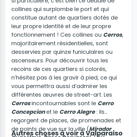
si particulière, c’est bien ce dédale de
collines qui surplombe le port et qui
constitue autant de quartiers dotés de
leur propre identité et de leur propre
fonctionnement ! Ces collines ou
C
erro
s
,
majoritairement résidentielles, sont
desservies par quinze funiculaires ou
ascenseurs. Pour découvrir tous les
recoins de ces quartiers si colorés,
n’hésitez pas à les gravir à pied, ce qui
vous permettra aussi d’admirer les
différentes œuvres de street-art. Les
Cerros
incontournables sont le
Cerro
Concepcion
et le
Cerro Alegre
: ils
regorgent de places, de promenades et
de points de vue sur la ville (
Mirador
Autres choses à voir à Valparaiso