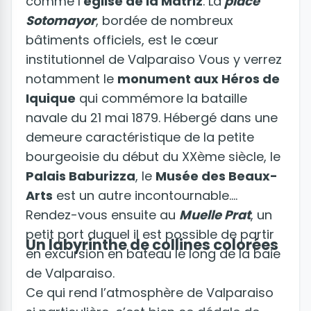
comme l’
église de la Matriz
. La
place
Sotomayor
, bordée de nombreux
bâtiments officiels, est le cœur
institutionnel de Valparaiso Vous y verrez
notamment le
monument aux Héros de
Iquique
qui commémore la bataille
navale du 21 mai 1879. Hébergé dans une
demeure caractéristique de la petite
bourgeoisie du début du XXème siècle, le
Palais Baburizza
, le
Musée des Beaux-
Arts
est un autre incontournable.
Rendez-vous ensuite au
Muelle Prat
, un
petit port duquel il est possible de partir
Un labyrinthe de collines colorées
en excursion en bateau le long de la baie
de Valparaiso.
Ce qui rend l’atmosphère de Valparaiso