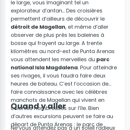
le large, vous imaginant tel un
explorateur d’antan… Des croisières
permettent d’ailleurs de découvrir le
détroit de Magellan
, et même d’aller
observer de plus près les baleines à
bosse qui frayent au large. A trente
kilomètres au nord-est de Punta Arenas
vous attendent les merveilles du
parc
national Isla Magdalena
. Pour atteindre
ses rivages, il vous faudra faire deux
heures de bateau. C’est l’occasion de
faire connaissance avec les célèbres
manchots de Magellan qui vivent en
Quand y aller
colonies nombreuses sur l’île. Bien
d’autres excursions peuvent se faire au
départ de Punta Arenas : le parc de
Ne vous attendez pas à un soleil radieux