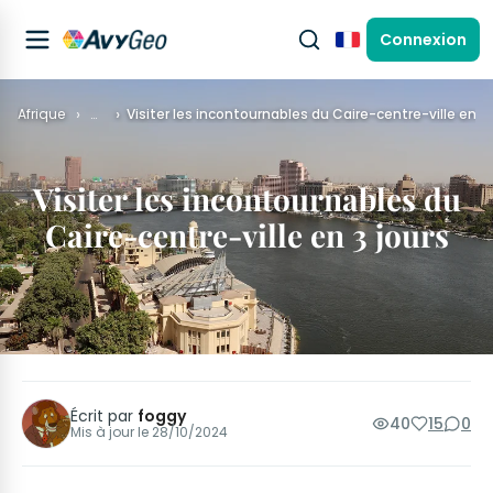
Connexion
Français
Afrique
…
Visiter les incontournables du Caire-centre-ville en 3 
Visiter les incontournables du
Caire-centre-ville en 3 jours
Écrit par
foggy
40
15
0
Mis à jour le
28/10/2024