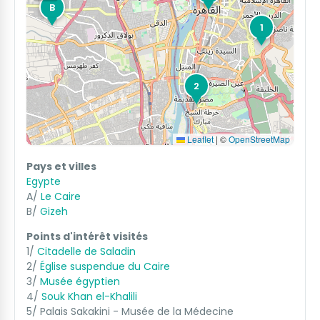
B
1
2
Leaflet
|
©
OpenStreetMap
Pays et villes
Egypte
A/
Le Caire
B/
Gizeh
Points d'intérêt visités
1/
Citadelle de Saladin
2/
Église suspendue du Caire
3/
Musée égyptien
4/
Souk Khan el-Khalili
5/ Palais Sakakini - Musée de la Médecine