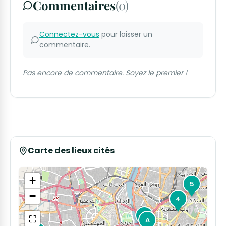
Commentaires
(0)
Connectez-vous
pour laisser un
commentaire.
Pas encore de commentaire. Soyez le premier !
Carte des lieux cités
+
5
−
4
3
⛶
A