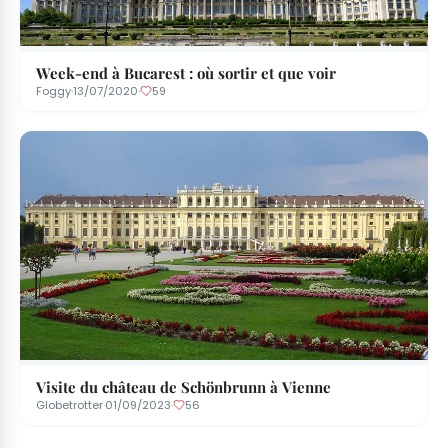
Week-end à Bucarest : où sortir et que voir
Foggy
·
13/07/2020
·
59
Visite du château de Schönbrunn à Vienne
Globetrotter
·
01/09/2023
·
56