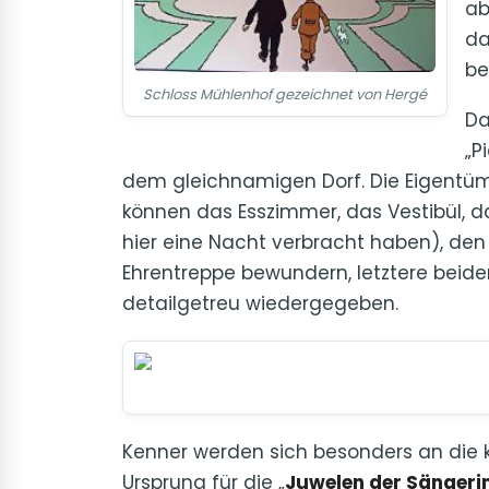
ab
da
be
Schloss Mühlenhof gezeichnet von Hergé
Da
„P
dem gleichnamigen Dorf. Die Eigentüme
können das Esszimmer, das Vestibül, d
hier eine Nacht verbracht haben), de
Ehrentreppe bewundern, letztere beid
detailgetreu wiedergegeben.
Kenner werden sich besonders an die k
Ursprung für die „
Juwelen der Sängeri