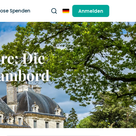
lose Spenden
Anmelden
Deutsch
re: Die
hambord