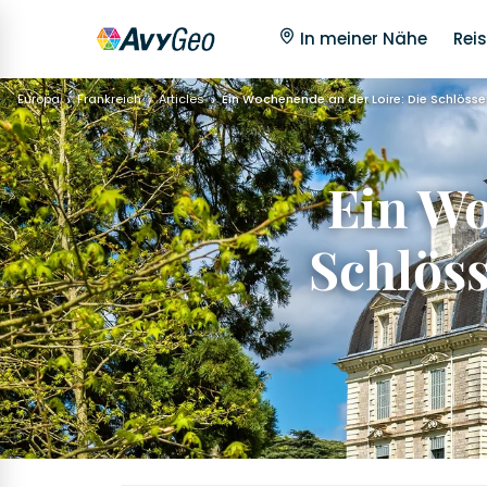
In meiner Nähe
Reis
Europa
Frankreich
Articles
Ein Wochenende an der Loire: Die Schlös
Ein Wo
Schlös