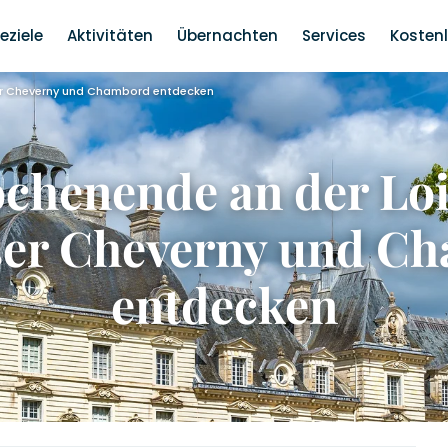
eziele
Aktivitäten
Übernachten
Services
Kosten
ser Cheverny und Chambord entdecken
chenende an der Loi
ser Cheverny und C
entdecken