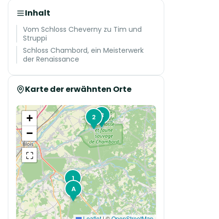
Inhalt
Vom Schloss Cheverny zu Tim und
Struppi
Schloss Chambord, ein Meisterwerk
der Renaissance
Karte der erwähnten Orte
B
+
2
−
⛶
1
A
Leaflet
|
©
OpenStreetMap