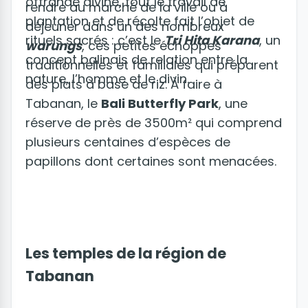
offrande divine, tout le travail de
rendre au marché de la ville ou à
plantation et de récolte fait l’objet de
déjeuner dans un des nombreux
rituels sacrés : c’est le
Tri Hita Karana
, un
warungs
, ces petites échoppes
concept balinais de relation entre la
traditionnelles et familiales qui préparent
nature, l’homme et le divin.
des plats à base de riz. À faire à
Tabanan, le
Bali Butterfly Park
, une
réserve de près de 3500m² qui comprend
plusieurs centaines d’espèces de
papillons dont certaines sont menacées.
Les temples de la région de
Tabanan