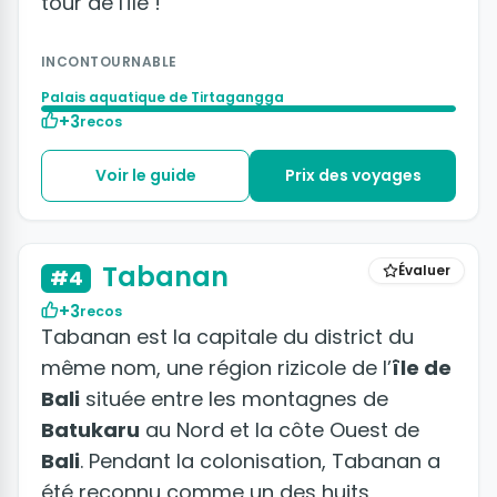
tour de l'île !
INCONTOURNABLE
Palais aquatique de Tirtagangga
+3
recos
Voir le guide
Prix des voyages
Tabanan
Évaluer
#4
+3
recos
Tabanan est la capitale du district du
même nom, une région rizicole de l’
île de
Bali
située entre les montagnes de
Batukaru
au Nord et la côte Ouest de
Bali
. Pendant la colonisation, Tabanan a
été reconnu comme un des huits