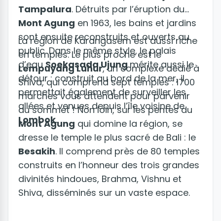
Tampalura
. Détruits par l’éruption du
Mont Agung
en 1963, les bains et jardins
sont ensuite reconstruits et ouverts au
La région de Karangasem est aussi riche
public. Dans le même style, le palais
en temples. Le plus proche est le
d’eau
Soekasada Ujung
mérite aussi le
Lempuyang Luhur
, un complexe dédié à
détour : construit au bord de la mer, il
Shiva, qui comprend sept temples : 1700
permettait également de surveiller les
marches vous attendent pour parvenir
allées et venues depuis l’île voisine de
au sommet ! Non loin, sur les pentes du
Lombok
.
Mont Agung
qui domine la région, se
dresse le temple le plus sacré de Bali : le
Besakih
. Il comprend près de 80 temples
construits en l’honneur des trois grandes
divinités hindoues, Brahma, Vishnu et
Shiva, disséminés sur un vaste espace.