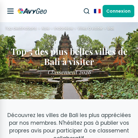
Connexion
Français
Top destinations
Asie
Indonésie
Villes à visiter
Bali
Top 5 des plus belles villes de
Bali à visiter
Classement 2026
Découvrez les villes de Bali les plus appréciées
par nos membres. N'hésitez pas à publier vos
propres avis pour participer à ce classement