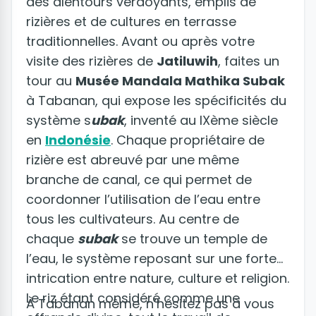
des alentours verdoyants, emplis de
rizières et de cultures en terrasse
traditionnelles. Avant ou après votre
visite des rizières de
Jatiluwih
, faites un
tour au
Musée Mandala Mathika Subak
à Tabanan, qui expose les spécificités du
système s
ubak
, inventé au IXème siècle
en
Indonésie
. Chaque propriétaire de
rizière est abreuvé par une même
branche de canal, ce qui permet de
coordonner l’utilisation de l’eau entre
tous les cultivateurs. Au centre de
chaque
subak
se trouve un temple de
l’eau, le système reposant sur une forte
intrication entre nature, culture et religion.
Le riz étant considéré comme une
À Tabanan même, n’hésitez pas à vous