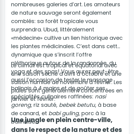
nombreuses galeries d’art. Les amateurs
de nature sauvage seront également
comblés: sa forêt tropicale vous
surprendra. Ubud, littéralement
«médecine» cultive un lien historique avec
les plantes médicinales. C’est dans cette
dynamique que s’inscrit l’offre
pléthorique autour de la randonnée, du
Le climat est tropical et équatorial avec
yoga et des spas! Vous aurez peut-être
une saison sèche d’avril à octobre et une
aussi l’occasion de tester le massage
saison humide de novembre à février. Les
balinais à 4 mains et de goûter ses
pluies sont généralement concentrées en
spécialités culinaires raffinées:
nasi
janvier et février.
goreng
, riz sauté,
bebek betutu
, à base
de canard, et
babi guling
, porc à la
Une jungle en plein centre-ville,
balinaise.
dans le respect de la nature et des