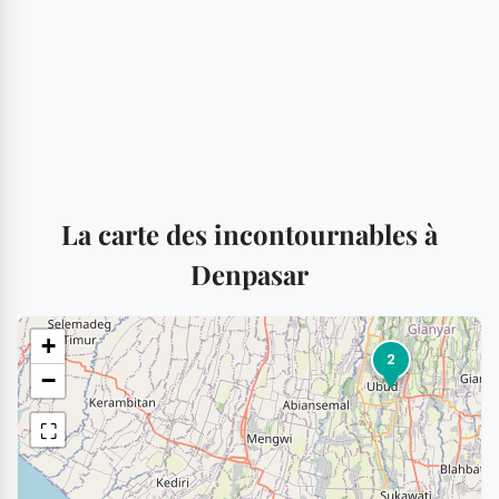
La carte des incontournables à
Denpasar
+
2
−
⛶