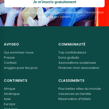
Je m'inscris gratuitement
En vous inscrivant, vous acceptez de recevoir nos emails. Désinscription
en un clic à tout moment.
AVYGEO
COMMUNAUTÉ
Qui sommes-nous
Top contributeurs
Presse
Dons gratuits
Contact
Associations soutenues
Avygeo pour les pros
Financer mon association
CONTINENTS
CLASSEMENTS
Afrique
Plus belles villes du monde
Amérique
Vacances en famille
Asie
Réservation d'hôtels
Europe