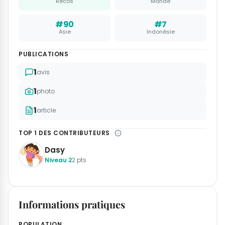
Recos
Monde
#90
#7
Asie
Indonésie
PUBLICATIONS
1
avis
1
photo
1
article
TOP 1 DES CONTRIBUTEURS
Dasy
Niveau 2
2 pts
Informations pratiques
POPULATION