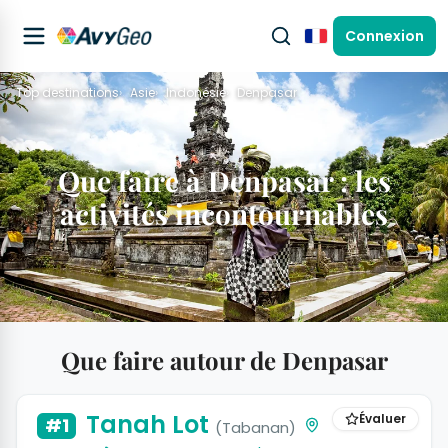
Connexion
Français
Top destinations
Asie
Indonésie
Denpasar
Que faire à Denpasar : les
activités incontournables
Que faire autour de Denpasar
Tanah Lot
Évaluer
#1
(Tabanan)