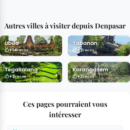
Autres villes à visiter depuis Denpasar
Ubud
Tabanan
+14
+3
17 km
17 km
recos
recos
Tegallalang
Karangasem
+3
+3
25 km
55 km
recos
recos
Ces pages pourraient vous
intéresser