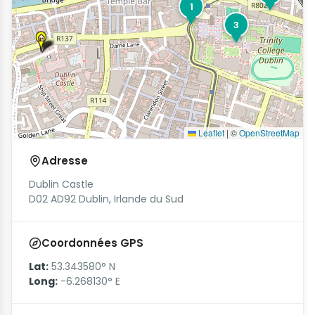
1
3
Leaflet
|
©
OpenStreetMap
Adresse
Dublin Castle
D02 AD92 Dublin, Irlande du Sud
Coordonnées GPS
Lat:
53.343580° N
Long:
-6.268130° E