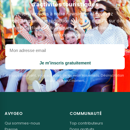
d'activités touristiques
Inscrivez-vous à notre newsletter et recevez
immédiatement une réduction exclusive de −7% sur des
milliers d'activités touristiques. Puis nos meilleurs bons
plans, une fois par semaine.
Votre
adresse
email
Je m'inscris gratuitement
En vous inscrivant, vous acceptez de recevoir nos emails. Désinscription
en un clic à tout moment.
AVYGEO
COMMUNAUTÉ
Qui sommes-nous
Top contributeurs
Presse
Dons gratuits