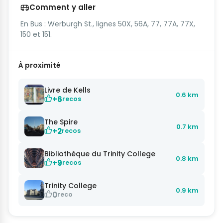
Comment y aller
En Bus : Werburgh St., lignes 50X, 56A, 77, 77A, 77X,
150 et 151.
À proximité
Livre de Kells
0.6 km
+6
recos
The Spire
0.7 km
+2
recos
Bibliothèque du Trinity College
0.8 km
+9
recos
Trinity College
0.9 km
0
reco