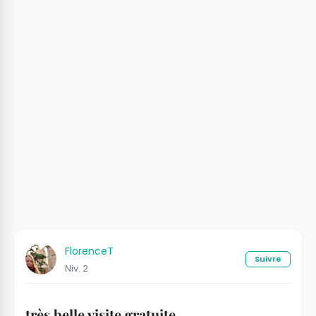
FlorenceT
Suivre
Niv. 2
très belle visite gratuite