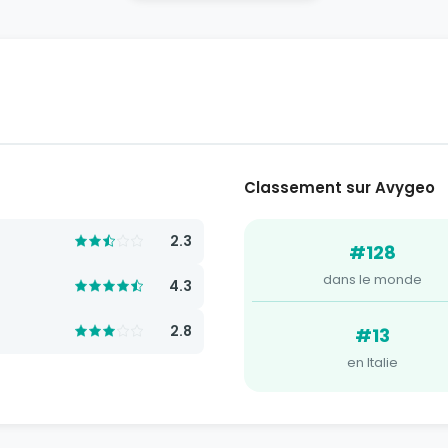
Classement sur Avygeo
2.3
#128
dans le monde
4.3
2.8
#13
en Italie