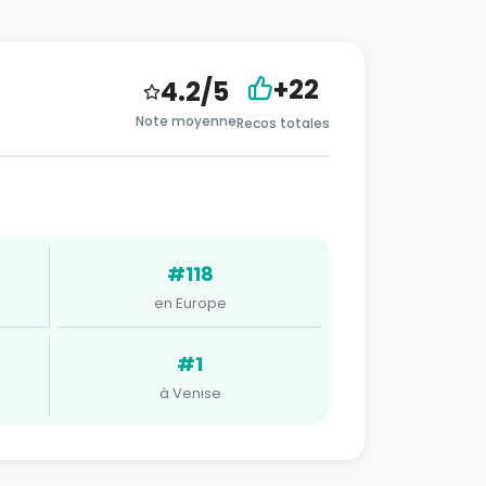
+22
4.2/5
Note moyenne
Recos totales
#118
en Europe
#1
à Venise