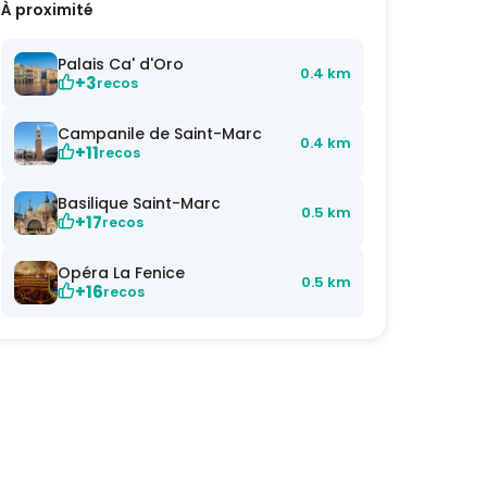
À proximité
Palais Ca' d'Oro
0.4 km
+3
recos
Campanile de Saint-Marc
0.4 km
+11
recos
Basilique Saint-Marc
0.5 km
+17
recos
Opéra La Fenice
0.5 km
+16
recos