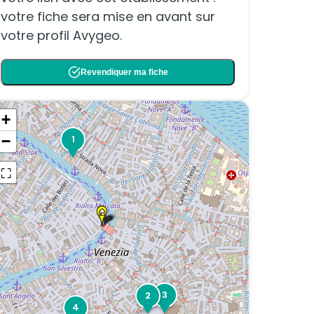
votre fiche sera mise en avant sur
votre profil Avygeo.
Revendiquer ma fiche
+
−
1
⛶
3
2
4