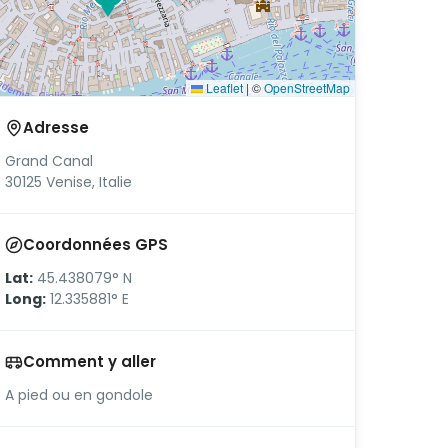
Leaflet
|
©
OpenStreetMap
Adresse
Grand Canal
30125 Venise, Italie
Coordonnées GPS
Lat:
45.438079° N
Long:
12.335881° E
Comment y aller
A pied ou en gondole