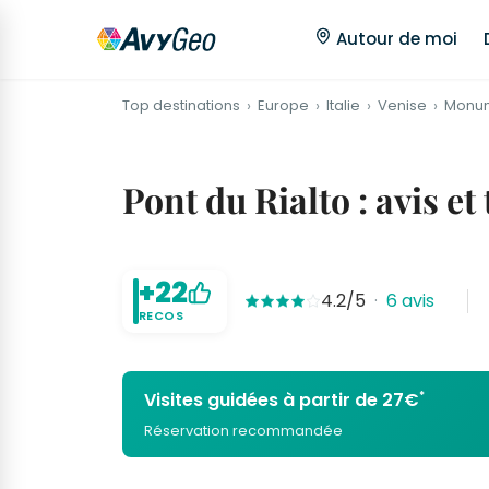
Autour de moi
Top destinations
Europe
Italie
Venise
Monu
Pont du Rialto : avis et
+22
4.2/5
·
6 avis
RECOS
*
Visites guidées à partir de 27€
Réservation recommandée