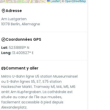
Leaflet
|
©
OpenStreetMap
Adresse
Am Lustgarten
10178 Berlin, Allemagne
Coordonnées GPS
Lat:
52.518891° N
Long:
13.400627° E
Comment y aller
Métro U-Bahn ligne U5 station Museumsinsel
ou S-Bahn lignes S5, S7, S75 station
Hackescher Markt. Tramway M1, M4, M5, M6
arrêt Am Kupfergraben. La cathédrale est
située au cœur de l'île aux musées,
facilement accessible à pied depuis
Alexanderplatz.