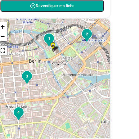
Revendiquer ma fiche
+
2
−
1
⛶
3
4