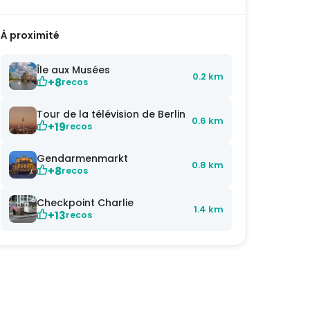
À proximité
Île aux Musées
0.2 km
+8
recos
Tour de la télévision de Berlin
0.6 km
+19
recos
Gendarmenmarkt
0.8 km
+8
recos
Checkpoint Charlie
1.4 km
+13
recos