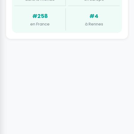
#258
#4
en France
à Rennes