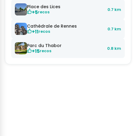
Place des Lices
0.7 km
+5
recos
Cathédrale de Rennes
0.7 km
+11
recos
Parc du Thabor
0.8 km
+15
recos