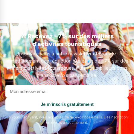
🎁 Recevez −7% sur des milliers
d'activités touristiques
Inscrivez-vous à notre newsletter et recevez
immédiatement une réduction exclusive de −7% sur des
milliers d'activités touristiques. Puis nos meilleurs bons
plans, une fois par semaine.
Votre
adresse
email
Je m'inscris gratuitement
En vous inscrivant, vous acceptez de recevoir nos emails. Désinscription
en un clic à tout moment.