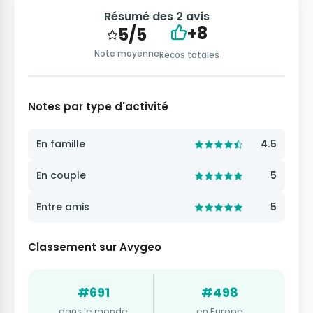
Résumé des 2 avis
+8
5/5
Note moyenne
Recos totales
Notes par type d'activité
En famille
4.5
En couple
5
Entre amis
5
Classement sur Avygeo
#691
#498
dans le monde
en Europe