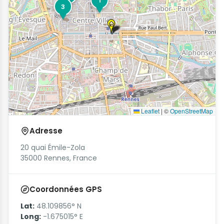
1
3
Leaflet
|
©
OpenStreetMap
Adresse
20 quai Émile-Zola
35000 Rennes, France
Coordonnées GPS
Lat:
48.109856° N
Long:
-1.675015° E