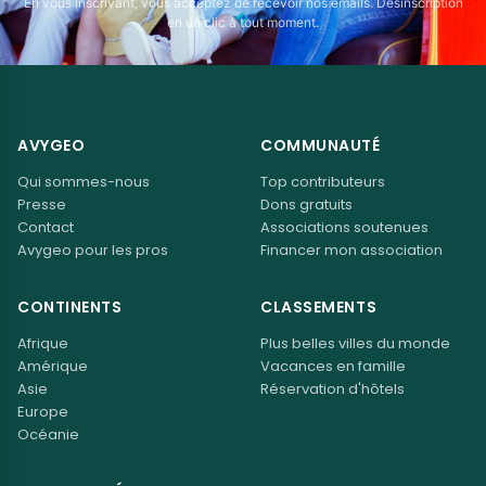
En vous inscrivant, vous acceptez de recevoir nos emails. Désinscription
en un clic à tout moment.
AVYGEO
COMMUNAUTÉ
Qui sommes-nous
Top contributeurs
Presse
Dons gratuits
Contact
Associations soutenues
Avygeo pour les pros
Financer mon association
CONTINENTS
CLASSEMENTS
Afrique
Plus belles villes du monde
Amérique
Vacances en famille
Asie
Réservation d'hôtels
Europe
Océanie