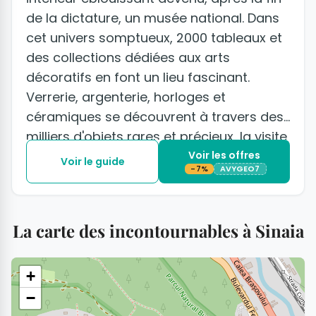
de la dictature, un musée national. Dans
cet univers somptueux, 2000 tableaux et
des collections dédiées aux arts
décoratifs en font un lieu fascinant.
Verrerie, argenterie, horloges et
céramiques se découvrent à travers des
milliers d'objets rares et précieux, la visite
est incontournable.
Voir les offres
Voir le guide
-7%
AVYGEO7
La carte des incontournables à Sinaia
+
−