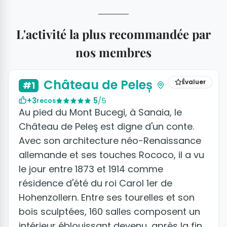
L'activité la plus recommandée par
nos membres
Château de Peleș
Évaluer
#1
+3
5
/5
recos
Au pied du Mont Bucegi, à Sanaia, le
Château de Peleş est digne d'un conte.
Avec son architecture néo-Renaissance
allemande et ses touches Rococo, il a vu
le jour entre 1873 et 1914 comme
résidence d'été du roi Carol 1er de
Hohenzollern. Entre ses tourelles et son
bois sculptées, 160 salles composent un
intérieur éblouissant devenu, après la fin