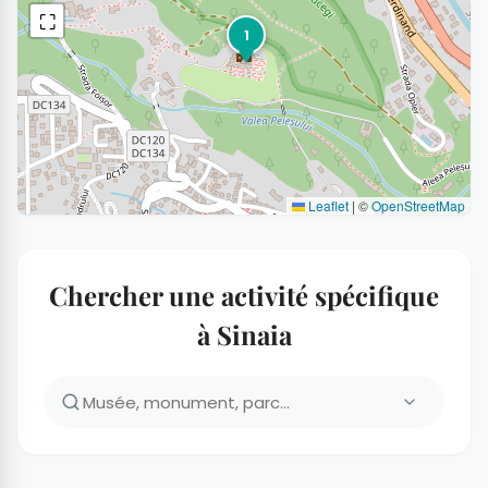
⛶
1
Leaflet
|
©
OpenStreetMap
Chercher une activité spécifique
à Sinaia