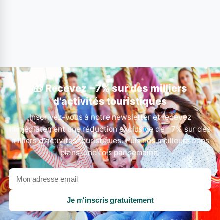
🎁 Recevez −7% sur des milliers
d'activités touristiques
Inscrivez-vous à notre newsletter et recevez
immédiatement une réduction exclusive de −7% sur des
milliers d'activités touristiques. Puis nos meilleurs bons
plans, une fois par semaine.
Votre
adresse
email
Je m'inscris gratuitement