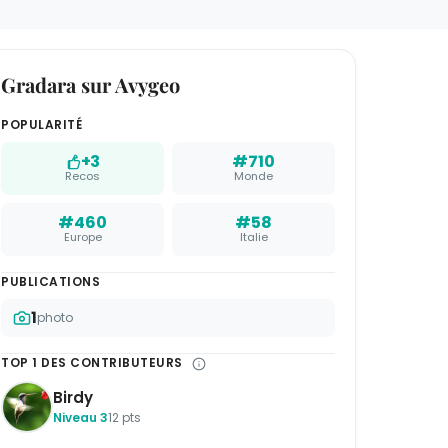
Gradara sur Avygeo
POPULARITÉ
+3
#710
Recos
Monde
#460
#58
Europe
Italie
PUBLICATIONS
1
photo
TOP 1 DES CONTRIBUTEURS
Birdy
Niveau 3
12 pts