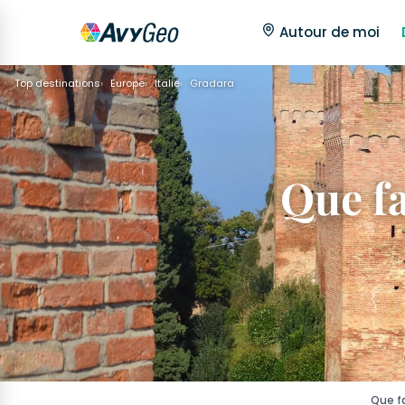
Autour de moi
Top destinations
Europe
Italie
Gradara
Que fa
Que fa