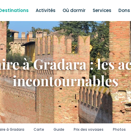
Destinations
Activités
Où dormir
Services
Dons 
ire à Gradara : les ac
incontournables
ire à Gradara
Carte
Guide
Prix des voyages
Photos