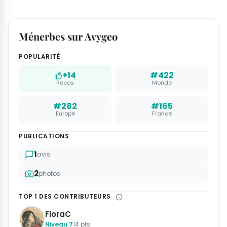
Ménerbes sur Avygeo
POPULARITÉ
+14
#422
Recos
Monde
#282
#165
Europe
France
PUBLICATIONS
1
avis
2
photos
TOP 1 DES CONTRIBUTEURS
FloraC
Niveau 7
14 pts