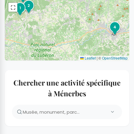
2
⛶
1
4
Leaflet
|
©
OpenStreetMap
Chercher une activité spécifique
à Ménerbes