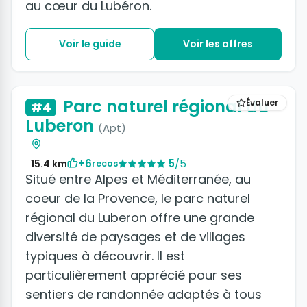
au cœur du Lubéron.
Voir le guide
Voir les offres
Parc naturel régional du
Évaluer
#4
Luberon
(Apt)
+6
5
/5
15.4 km
recos
Situé entre Alpes et Méditerranée, au
coeur de la Provence, le parc naturel
régional du Luberon offre une grande
diversité de paysages et de villages
typiques à découvrir. Il est
particulièrement apprécié pour ses
sentiers de randonnée adaptés à tous