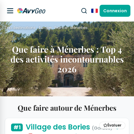
Connexion
Français
Top destinations
Europe
France
Ménerbes
Que faire à Ménerbes : Top 4
des activités incontournables
2026
Que faire autour de Ménerbes
Village des Bories
Évaluer
#1
(Gordes)