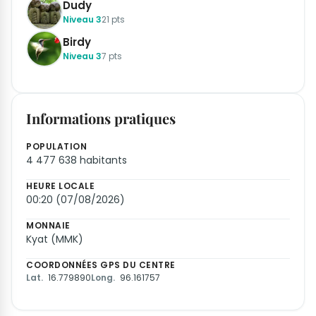
Dudy
Niveau 3
21 pts
Birdy
Niveau 3
7 pts
Informations pratiques
POPULATION
4 477 638 habitants
HEURE LOCALE
00:20 (07/08/2026)
MONNAIE
Kyat (MMK)
COORDONNÉES GPS DU CENTRE
Lat.
16.779890
Long.
96.161757