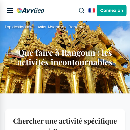
Connexion
Français
Top destinations
Asie
Myanmar
Rangoun
Que faire à Rangoun : les
activités incontournables
Chercher une activité spécifique