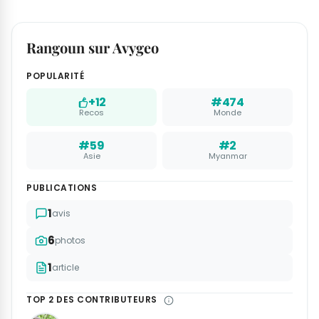
Rangoun sur Avygeo
POPULARITÉ
+12
#474
Recos
Monde
#59
#2
Asie
Myanmar
PUBLICATIONS
1
avis
6
photos
1
article
TOP 2 DES CONTRIBUTEURS