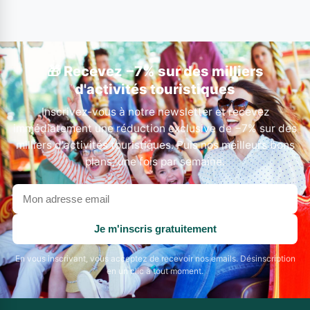
🎁 Recevez −7% sur des milliers
d'activités touristiques
Inscrivez-vous à notre newsletter et recevez
immédiatement une réduction exclusive de −7% sur des
milliers d'activités touristiques. Puis nos meilleurs bons
plans, une fois par semaine.
Votre
adresse
email
Je m'inscris gratuitement
En vous inscrivant, vous acceptez de recevoir nos emails. Désinscription
en un clic à tout moment.