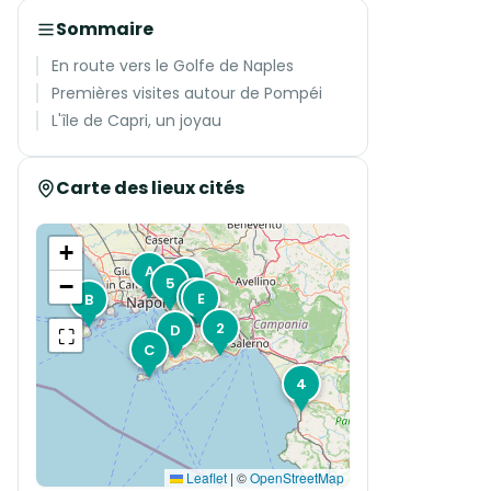
Sommaire
En route vers le Golfe de Naples
Premières visites autour de Pompéi
L'île de Capri, un joyau
Carte des lieux cités
+
A
1
5
−
3
E
B
2
D
⛶
C
4
Leaflet
|
©
OpenStreetMap