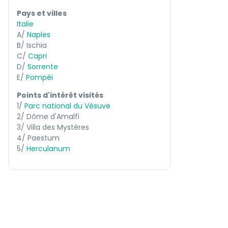
Pays et villes
Italie
A/
Naples
B/ Ischia
C/
Capri
D/
Sorrente
E/
Pompéi
Points d'intérêt visités
1/
Parc national du Vésuve
2/ Dôme d'Amalfi
3/ Villa des Mystères
4/ Paestum
5/
Herculanum