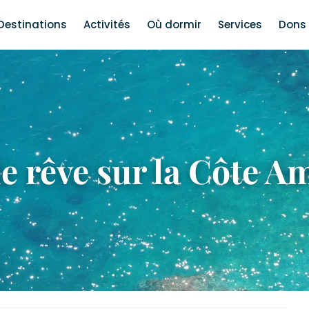
Destinations
Activités
Où dormir
Services
Dons 
e rêve sur la Côte Am