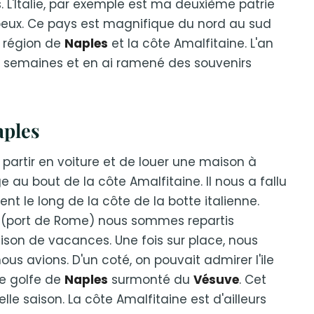
 L'Italie, par exemple est ma deuxième patrie
peux. Ce pays est magnifique du nord au sud
a région de
Naples
et la côte Amalfitaine. L'an
ois semaines et en ai ramené des souvenirs
aples
artir en voiture et de louer une maison à
e au bout de la côte Amalfitaine. Il nous a fallu
t le long de la côte de la botte italienne.
(port de Rome) nous sommes repartis
son de vacances. Une fois sur place, nous
us avions. D'un coté, on pouvait admirer l'ile
le golfe de
Naples
surmonté du
Vésuve
. Cet
lle saison. La côte Amalfitaine est d'ailleurs