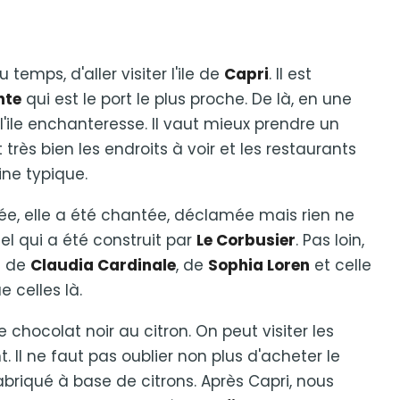
emps, d'aller visiter l'ile de
Capri
. Il est
nte
qui est le port le plus proche. De là, en une
l'ile enchanteresse. Il vaut mieux prendre un
 très bien les endroits à voir et les restaurants
ine typique.
née, elle a été chantée, déclamée mais rien ne
tel qui a été construit par
Le Corbusier
. Pas loin,
s de
Claudia Cardinale
, de
Sophia Loren
et celle
e celles là.
le chocolat noir au citron. On peut visiter les
. Il ne faut pas oublier non plus d'acheter le
briqué à base de citrons. Après Capri, nous