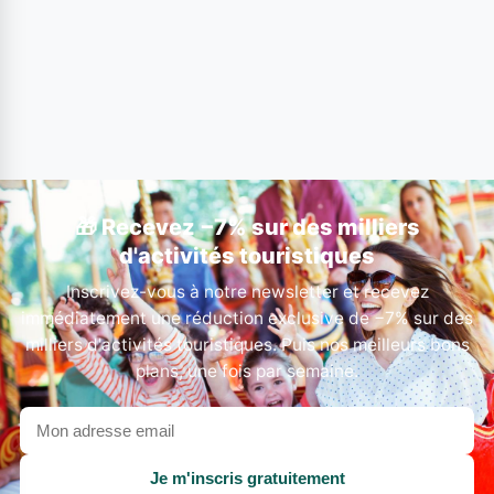
🎁 Recevez −7% sur des milliers
d'activités touristiques
Inscrivez-vous à notre newsletter et recevez
immédiatement une réduction exclusive de −7% sur des
milliers d'activités touristiques. Puis nos meilleurs bons
plans, une fois par semaine.
Votre
adresse
email
Je m'inscris gratuitement