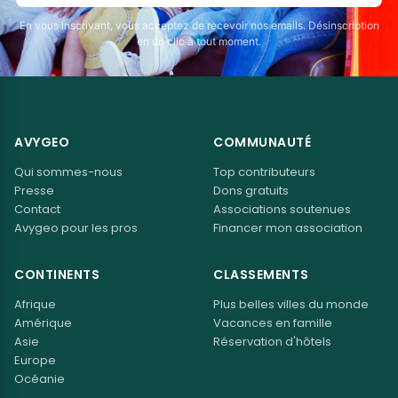
En vous inscrivant, vous acceptez de recevoir nos emails. Désinscription
en un clic à tout moment.
AVYGEO
COMMUNAUTÉ
Qui sommes-nous
Top contributeurs
Presse
Dons gratuits
Contact
Associations soutenues
Avygeo pour les pros
Financer mon association
CONTINENTS
CLASSEMENTS
Afrique
Plus belles villes du monde
Amérique
Vacances en famille
Asie
Réservation d'hôtels
Europe
Océanie