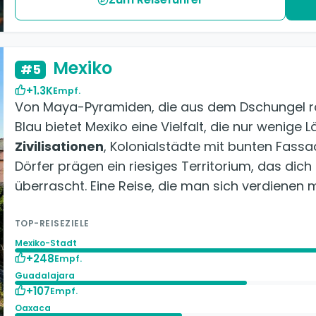
Mexiko
#5
+1.3K
Empf.
Von Maya-Pyramiden, die aus dem Dschungel ra
Blau bietet Mexiko eine Vielfalt, die nur wenige 
Zivilisationen
, Kolonialstädte mit bunten Fassa
Dörfer prägen ein riesiges Territorium, das dic
überrascht. Eine Reise, die man sich verdienen m
TOP-REISEZIELE
Mexiko-Stadt
+248
Empf.
Guadalajara
+107
Empf.
Oaxaca