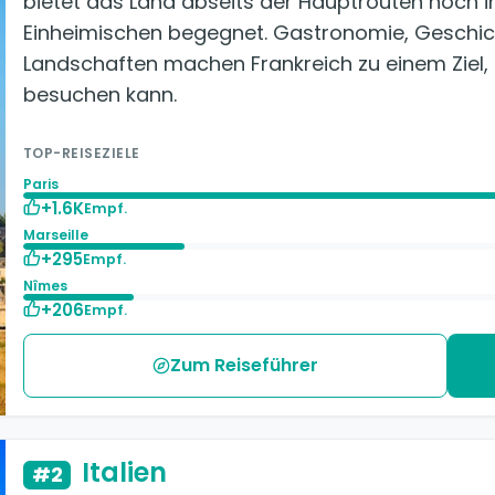
bietet das Land abseits der Hauptrouten noch i
Einheimischen begegnet. Gastronomie, Geschi
Landschaften machen Frankreich zu einem Ziel
besuchen kann.
TOP-REISEZIELE
Paris
+1.6K
Empf.
Marseille
+295
Empf.
Nîmes
+206
Empf.
Zum Reiseführer
Italien
#2