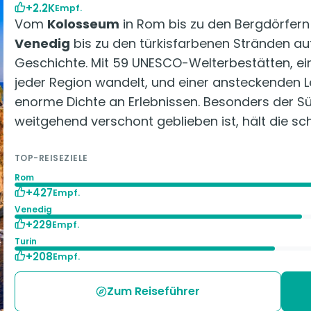
+2.2K
Empf.
Vom
Kolosseum
in Rom bis zu den Bergdörfern
Venedig
bis zu den türkisfarbenen Stränden a
Geschichte. Mit 59 UNESCO-Welterbestätten, einer
jeder Region wandelt, und einer ansteckenden L
enorme Dichte an Erlebnissen. Besonders der 
weitgehend verschont geblieben ist, hält die s
TOP-REISEZIELE
Rom
+427
Empf.
Venedig
+229
Empf.
Turin
+208
Empf.
Zum Reiseführer