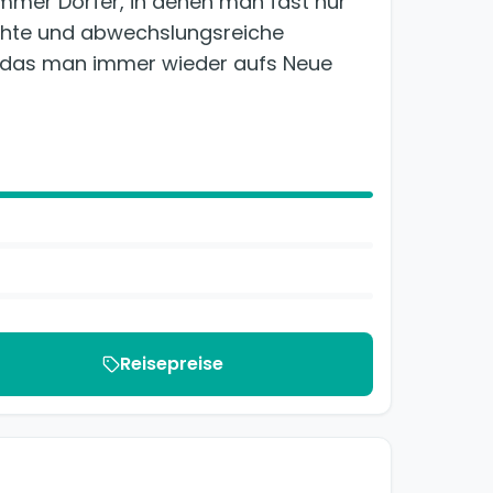
mmer Dörfer, in denen man fast nur
chte und abwechslungsreiche
, das man immer wieder aufs Neue
Reisepreise