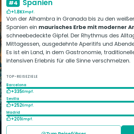
Spanien
#4
+1.8K
Empf.
Von der Alhambra in Granada bis zu den weißen 
Spanien ein
maurisches Erbe mit moderner Ar
schneebedeckte Gipfel. Der Rhythmus des Alltag
Mittagessen, ausgedehnte Aperitifs und Abende
Es ist ein Land, in dem Gastronomie, traditionel
intensiven Erlebnis für alle Sinne verschmelzen.
TOP-REISEZIELE
Barcelona
+335
Empf.
Sevilla
+252
Empf.
Madrid
+201
Empf.
Zum Reiseführer