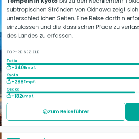
Tempeln in Kyoto
bis zu den Neonlichtern Tokio
subtropischen Stränden von Okinawa zeigt sich d
unterschiedlichen Seiten. Eine Reise dorthin erfo
einzulassen und die klassischen Pfade zu verla
des Landes zu erfassen.
TOP-REISEZIELE
Tokio
+340
Empf.
Kyoto
+288
Empf.
Osaka
+182
Empf.
Zum Reiseführer