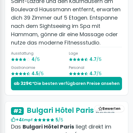
Saint-Lazare und den Kaufhäusern am
Boulevard Haussmann entfernt, erwarten
dich 39 Zimmer auf 5 Etagen. Entspanne
nach dem Sightseeing im Spa mit
Hammam, gönne dir eine Massage oder
nutze das moderne Fitnessstudio.
Ausstattung
Lage
4
/5
4.7
/5
Gastronomie
Personal
4.5
/5
4.7
/5
ab 329€*
Die besten verfügbaren Preise ansehen
+8 Fotos
Bulgari Hôtel Paris
Bewerten
#2
+4
5
/5
Empf.
Das
Bulgari Hôtel Paris
liegt direkt im