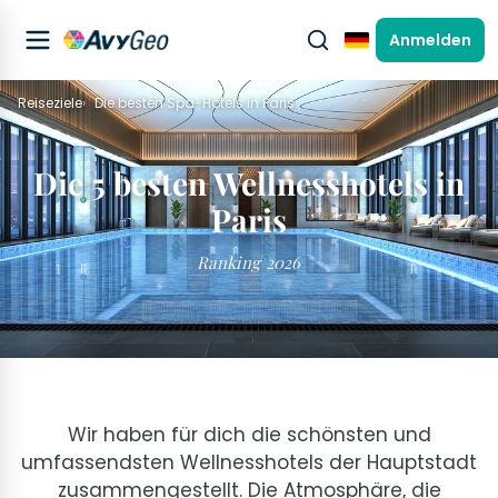
Anmelden
Deutsch
Reiseziele
Die besten Spa-Hotels in Paris
Die 5 besten Wellnesshotels in
Paris
Ranking 2026
Wir haben für dich die schönsten und
umfassendsten Wellnesshotels der Hauptstadt
zusammengestellt. Die Atmosphäre, die