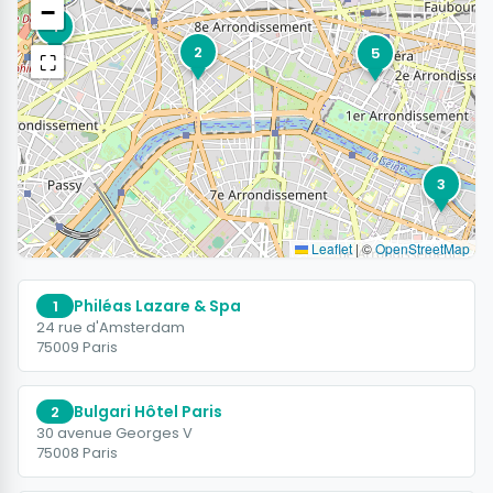
−
4
2
5
⛶
3
Leaflet
|
©
OpenStreetMap
Philéas Lazare & Spa
1
24 rue d'Amsterdam
75009 Paris
Bulgari Hôtel Paris
2
30 avenue Georges V
75008 Paris