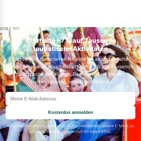
🎁 Erhalte −7 % auf Tausende
touristische Aktivitäten
Melde dich für unseren Newsletter an und erhalte
sofort einen exklusiven Rabatt von −7 % auf Tausende
touristische Aktivitäten. Danach unsere besten
Reiseangebote, einmal pro Woche.
Deine
E-
Mail-
Kostenlos anmelden
Adresse
Mit deiner Anmeldung erklärst du dich einverstanden, unsere E-Mails zu
erhalten. Abmeldung jederzeit mit einem Klick.