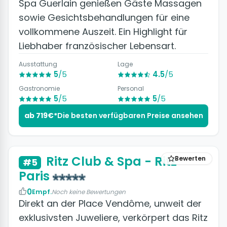
Spa Guerlain genießen Gäste Massagen
sowie Gesichtsbehandlungen für eine
vollkommene Auszeit. Ein Highlight für
Liebhaber französischer Lebensart.
Ausstattung
Lage
5
/5
4.5
/5
Gastronomie
Personal
5
/5
5
/5
ab 719€*
Die besten verfügbaren Preise ansehen
+5 Fotos
Ritz Club & Spa - Ritz
Bewerten
#5
Paris
0
Empf.
Noch keine Bewertungen
Direkt an der Place Vendôme, unweit der
exklusivsten Juweliere, verkörpert das Ritz