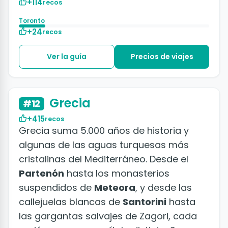
+114
recos
Toronto
+24
recos
Ver la guía
Precios de viajes
+50 fotos
Grecia
#12
+415
recos
Grecia suma 5.000 años de historia y
algunas de las aguas turquesas más
cristalinas del Mediterráneo. Desde el
Partenón
hasta los monasterios
suspendidos de
Meteora
, y desde las
callejuelas blancas de
Santorini
hasta
las gargantas salvajes de Zagori, cada