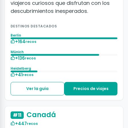
viajeros curiosos que disfrutan con los
descubrimientos inesperados.
DESTINOS DESTACADOS
Berlín
+164
recos
Múnich
+136
recos
Heidelberg
+41
recos
Ver la guía
Precios de viajes
+50 fotos
Canadá
#11
+447
recos