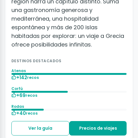
región narra un capítulo distinto. Suma
una gastronomía generosa y
mediterránea, una hospitalidad
espontánea y más de 200 islas
habitadas por explorar: un viaje a Grecia
ofrece posibilidades infinitas.
DESTINOS DESTACADOS
Atenas
+142
recos
Corfú
+69
recos
Rodas
+40
recos
Ver la guía
Precios de viajes