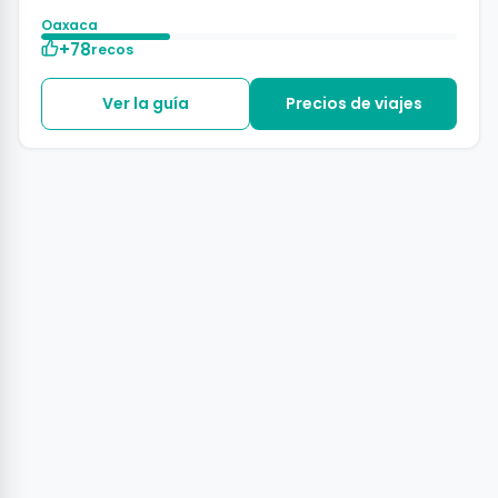
Oaxaca
+78
recos
Ver la guía
Precios de viajes