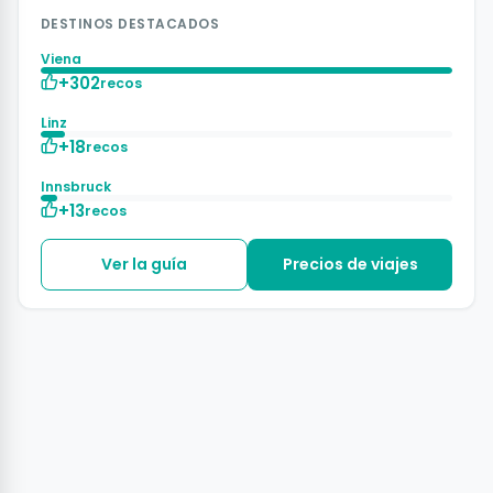
DESTINOS DESTACADOS
Viena
+302
recos
Linz
+18
recos
Innsbruck
+13
recos
Ver la guía
Precios de viajes