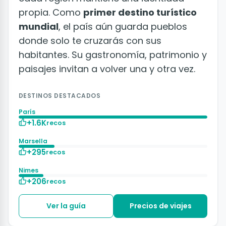
propia. Como
primer destino turístico
mundial
, el país aún guarda pueblos
donde solo te cruzarás con sus
habitantes. Su gastronomía, patrimonio y
paisajes invitan a volver una y otra vez.
DESTINOS DESTACADOS
París
+1.6K
recos
Marsella
+295
recos
Nimes
+206
recos
Ver la guía
Precios de viajes
+50 fotos