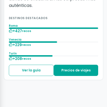
auténticas.
DESTINOS DESTACADOS
Roma
+427
recos
Venecia
+229
recos
Turín
+208
recos
Ver la guía
Precios de viajes