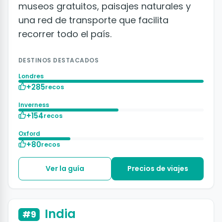
museos gratuitos, paisajes naturales y
una red de transporte que facilita
recorrer todo el país.
DESTINOS DESTACADOS
Londres
+285
recos
Inverness
+154
recos
Oxford
+80
recos
Ver la guía
Precios de viajes
+50 fotos
India
#9