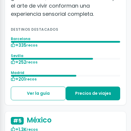
el arte de vivir conforman una
experiencia sensorial completa.
DESTINOS DESTACADOS
Barcelona
+335
recos
Sevilla
+252
recos
Madrid
+201
recos
Ver la guía
Precios de viajes
+50 fotos
México
#5
+1.3K
recos