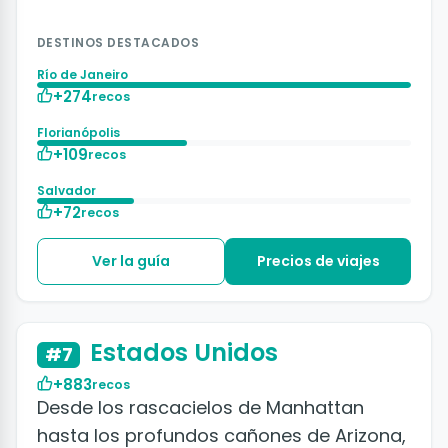
DESTINOS DESTACADOS
Río de Janeiro
+274
recos
Florianópolis
+109
recos
Salvador
+72
recos
Ver la guía
Precios de viajes
+50 fotos y vídeos
Estados Unidos
#7
+883
recos
Desde los rascacielos de Manhattan
hasta los profundos cañones de Arizona,