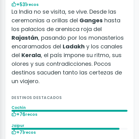
+531
recos
La India no se visita, se vive. Desde las
ceremonias a orillas del
Ganges
hasta
los palacios de arenisca roja del
Rajastán
, pasando por los monasterios
encaramados del
Ladakh
y los canales
del
Kerala
, el país impone su ritmo, sus
olores y sus contradicciones. Pocos
destinos sacuden tanto las certezas de
un viajero.
DESTINOS DESTACADOS
Cochín
+76
recos
Jaipur
+71
recos