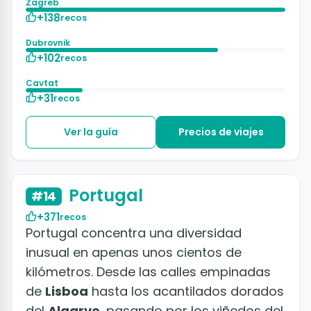
Zagreb
+138
recos
Dubrovnik
+102
recos
Cavtat
+31
recos
Ver la guía
Precios de viajes
+50 fotos
Portugal
#14
+371
recos
Portugal concentra una diversidad
inusual en apenas unos cientos de
kilómetros. Desde las calles empinadas
de
Lisboa
hasta los acantilados dorados
del
Algarve
, pasando por los viñedos del