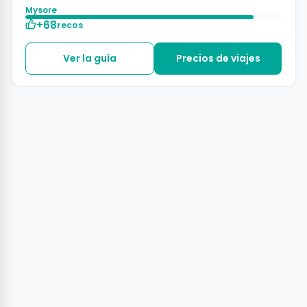
Mysore
+68
recos
Ver la guía
Precios de viajes