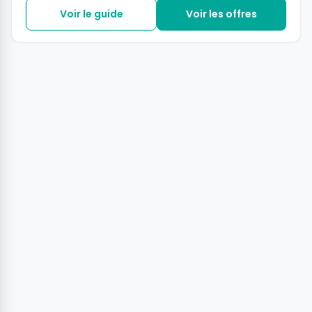
expositions antisémite y sera
Voir le guide
Voir les offres
représentée à la fin des années 30.