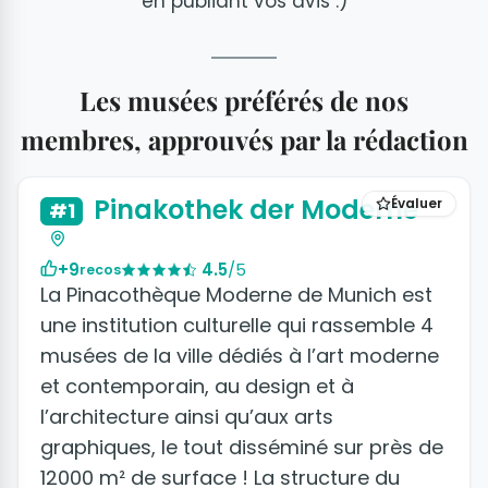
en publiant vos avis :)
Les musées préférés de nos
membres, approuvés par la rédaction
+6 photos
Pinakothek der Moderne
Évaluer
#1
+9
4.5
/5
recos
La Pinacothèque Moderne de Munich est
une institution culturelle qui rassemble 4
musées de la ville dédiés à l’art moderne
et contemporain, au design et à
l’architecture ainsi qu’aux arts
graphiques, le tout disséminé sur près de
12000 m² de surface ! La structure du