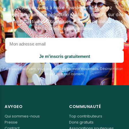
Inscrivez-vous à notre newsletter et recevez
immédiatement une réduction exclusive de −7% sur des
milliers d'activités touristiques. Puis nos meilleurs bons
plans, une fois par semaine.
Votre
adresse
email
Je m'inscris gratuitement
En vous inscrivant, vous acceptez de recevoir nos emails. Désinscription
en un clic à tout moment.
AVYGEO
COMMUNAUTÉ
Qui sommes-nous
Top contributeurs
Presse
Dons gratuits
Contact
Associations soutenues