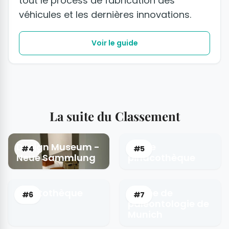
tout le process de fabrication des
véhicules et les dernières innovations.
Voir le guide
La suite du Classement
Design Museum -
Vieille
#4
#5
Neue Sammlung
pinacothèque
Glyptothèque
Musée de
#6
#7
paléontologie de
Munich