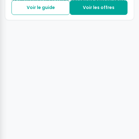
expositions antisémite y sera
Voir le guide
Voir les offres
représentée à la fin des années 30.