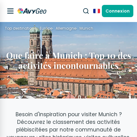
Connexion
Français
Top destinations
Europe
Allemagne
Munich
Que faire à Munich : Top 10 des
activités incontournables
Besoin d'inspiration pour visiter Munich ?
Découvrez le classement des activités
plébiscitées par notre communauté de