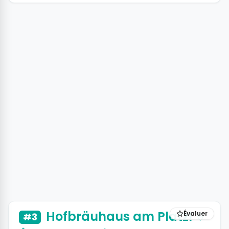
+3 photos
Hofbräuhaus am Platzl
Évaluer
#3