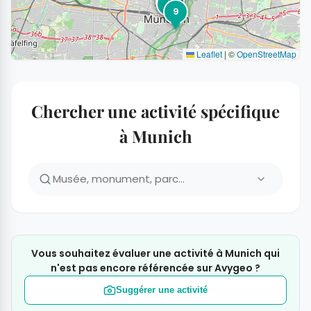
3
5
6
4
9
Leaflet
|
©
OpenStreetMap
Chercher une activité spécifique
à Munich
Vous souhaitez évaluer une activité à Munich qui
n'est pas encore référencée sur Avygeo ?
Suggérer une activité