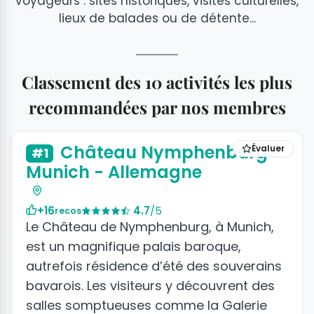
voyageurs : sites historiques, visites culturelles,
lieux de balades ou de détente...
Classement des 10 activités les plus
recommandées par nos membres
+2 photos
Château Nymphenburg -
Évaluer
#1
Munich - Allemagne
+16
4.7
/5
recos
Le Château de Nymphenburg, à Munich,
est un magnifique palais baroque,
autrefois résidence d’été des souverains
bavarois. Les visiteurs y découvrent des
salles somptueuses comme la Galerie