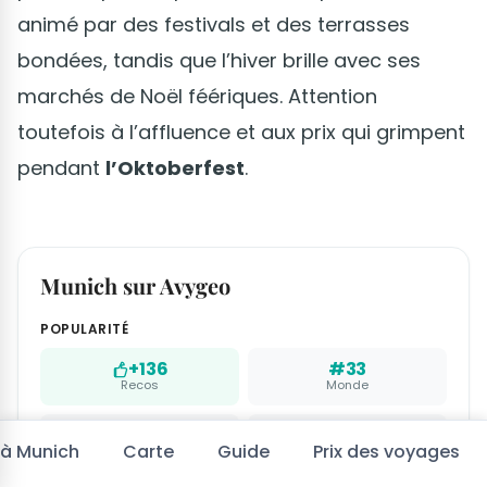
animé par des festivals et des terrasses
bondées, tandis que l’hiver brille avec ses
marchés de Noël féériques. Attention
toutefois à l’affluence et aux prix qui grimpent
pendant
l’Oktoberfest
.
Munich sur Avygeo
POPULARITÉ
+136
#33
Recos
Monde
#26
#2
 à Munich
Carte
Guide
Prix des voyages
Europe
Allemagne