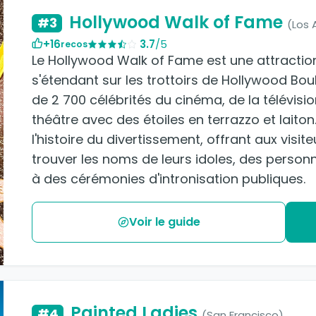
Hollywood Walk of Fame
#3
(Los 
+16
3.7
/5
recos
Le Hollywood Walk of Fame est une attracti
s'étendant sur les trottoirs de Hollywood Boul
de 2 700 célébrités du cinéma, de la télévisio
théâtre avec des étoiles en terrazzo et laiton
l'histoire du divertissement, offrant aux visi
trouver les noms de leurs idoles, des person
à des cérémonies d'intronisation publiques.
Voir le guide
Painted Ladies
#4
(San Francisco)