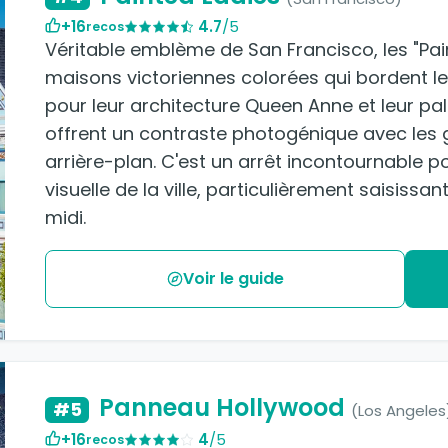
+16
4.7
/5
recos
Véritable emblème de San Francisco, les "Pa
maisons victoriennes colorées qui bordent l
pour leur architecture Queen Anne et leur pal
offrent un contraste photogénique avec les g
arrière-plan. C'est un arrêt incontournable po
visuelle de la ville, particulièrement saisissa
midi.
Voir le guide
Panneau Hollywood
#5
(Los Angeles
+16
4
/5
recos