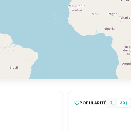
POPULARITÉ
7 j
30 j