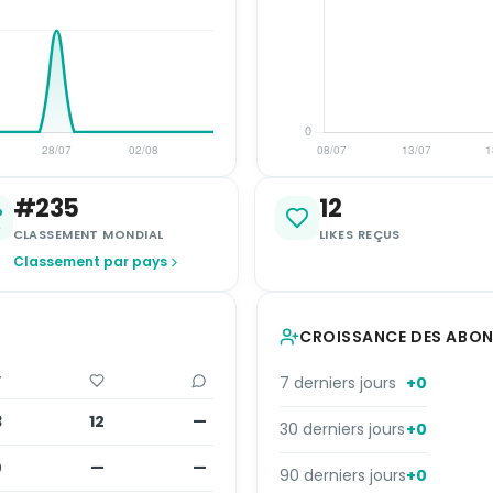
#235
12
CLASSEMENT MONDIAL
LIKES REÇUS
Classement par pays
CROISSANCE DES ABO
#
7 derniers jours
+0
3
12
—
30 derniers jours
+0
0
—
—
90 derniers jours
+0