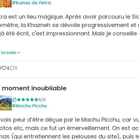
#Ruines de Petra
tra est un lieu magique. Après avoir parcouru le Si
lomètre, la Khazneh se dévoile progressivement e
jà été écrit, c'est impressionnant. Mais je conseill
 la suite
9
4
0
 moment inoubliable
5/5
#Machu Picchu
avais peur d’être déçue par le Machu Picchu, car vu
otos etc, mais ce fut un émerveillement. On est acc
mas (qui entretiennent les pelouses du site), puis 