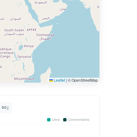
Leaflet
|
© OpenStreetMap
90 j