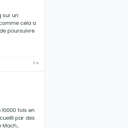
q sur un
t comme cela a
e de poursuivre
2 a
 10000 fois en
ueilli par des
le Mach…