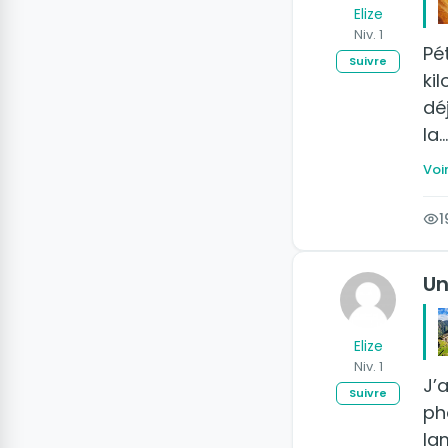
Elize
Niv. 1
Pé
Suivre
ki
dé
la…
Voir
1
Un
Elize
Niv. 1
J’
Suivre
ph
la