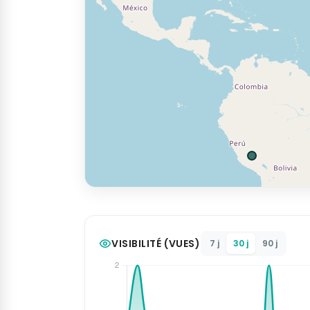
VISIBILITÉ (VUES)
7 j
30 j
90 j