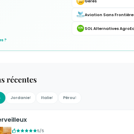
Geres
Aviation Sans Frontière
SOL Alternatives AgroEc
s ?
ns récentes
s
Jordanie
Italie
Pérou
1
1
1
rveilleux
5/5