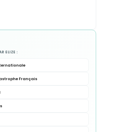
 ELIZE :
nternationale
astrophe Français
l
s