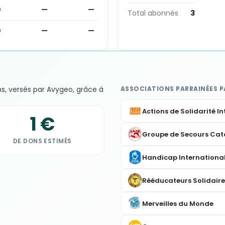
0
—
—
Total abonnés
3
0
—
—
ns, versés par Avygeo, grâce à
ASSOCIATIONS PARRAINÉES PAR
Actions de Solidarité I
1 €
Groupe de Secours Cat
DE DONS ESTIMÉS
Handicap Internationa
Rééducateurs Solidaire
Merveilles du Monde