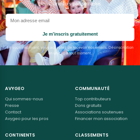
plans, une fois par semaine.
Votre
adresse
email
Je m'inscris gratuitement
En vous inscrivant, vous acceptez de recevoir nos emails. Désinscription
en un clic à tout moment.
AVYGEO
COMMUNAUTÉ
Qui sommes-nous
Top contributeurs
Presse
Dons gratuits
Contact
Associations soutenues
Avygeo pour les pros
Financer mon association
CONTINENTS
CLASSEMENTS