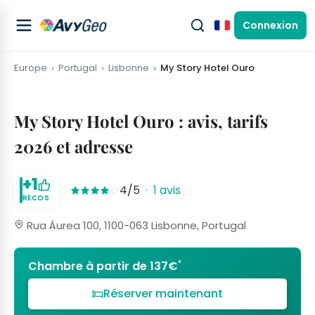
Connexion
Français
Europe
Portugal
Lisbonne
My Story Hotel Ouro
My Story Hotel Ouro : avis, tarifs
2026 et adresse
+1
4/5
·
1 avis
RECOS
Rua Áurea 100, 1100-063 Lisbonne, Portugal
*
Chambre à partir de 137€
Réserver maintenant