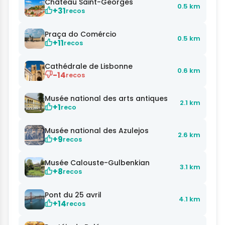
Château Saint-Georges
0.5 km
+31
recos
Praça do Comércio
0.5 km
+11
recos
Cathédrale de Lisbonne
0.6 km
-14
recos
Musée national des arts antiques
2.1 km
+1
reco
Musée national des Azulejos
2.6 km
+9
recos
Musée Calouste-Gulbenkian
3.1 km
+8
recos
Pont du 25 avril
4.1 km
+14
recos