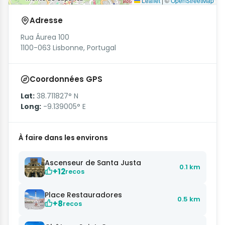
Leaflet
|
©
OpenStreetMap
Adresse
Rua Áurea 100
1100-063 Lisbonne, Portugal
Coordonnées GPS
Lat:
38.711827° N
Long:
-9.139005° E
À faire dans les environs
Ascenseur de Santa Justa
0.1 km
+12
recos
Place Restauradores
0.5 km
+8
recos