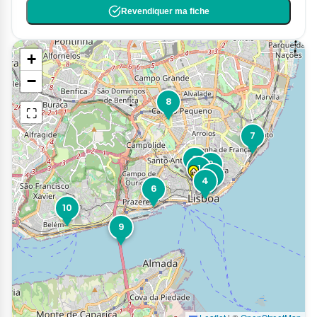
Revendiquer ma fiche
+
−
8
⛶
7
2
3
1
5
4
6
10
9