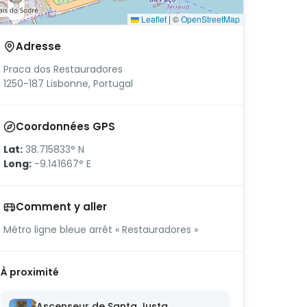
Leaflet
|
©
OpenStreetMap
Adresse
Praca dos Restauradores
1250-187 Lisbonne, Portugal
Coordonnées GPS
Lat:
38.715833° N
Long:
-9.141667° E
Comment y aller
Métro ligne bleue arrêt « Restauradores »
À proximité
Ascenseur de Santa Justa