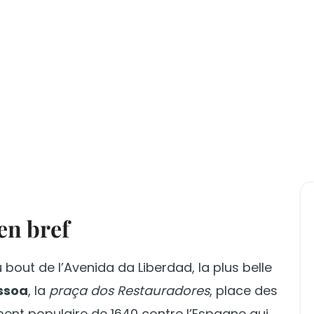
en bref
u bout de l’Avenida da Liberdad, la plus belle
ssoa
, la
praça dos Restauradores
, place des
nt populaire de 1640 contre l’Espagne qui