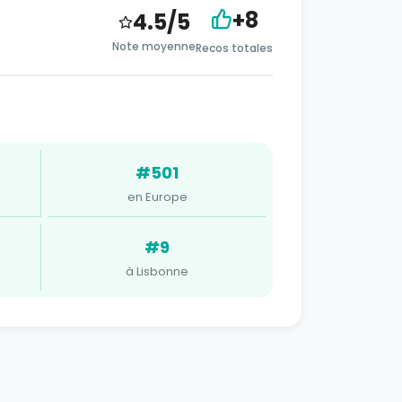
+8
4.5/5
Note moyenne
Recos totales
#501
en Europe
#9
à Lisbonne