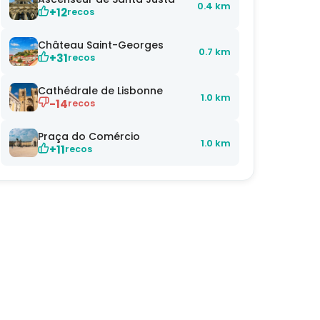
0.4 km
+12
recos
Château Saint-Georges
0.7 km
+31
recos
Cathédrale de Lisbonne
1.0 km
-14
recos
Praça do Comércio
1.0 km
+11
recos