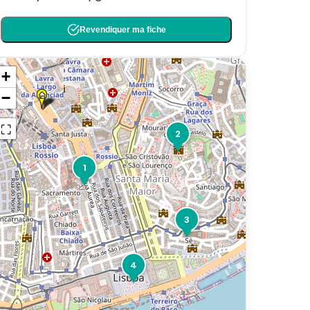
Revendiquer ma fiche
+
−
⛶
2
1
3
4