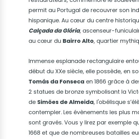
permit au Portugal de recouvrer son i
hispanique. Au cœur du centre historiqu
Calçada da Glória
, ascenseur-funicula
au cœur du
Bairro Alto
, quartier mythi
Immense esplanade rectangulaire entou
début du XXe siècle, elle possède, en s
Tomás da Fonseca
en 1866 grâce à des
2 statues de bronze symbolisant la Victo
de
Simões de Almeida
, l'obélisque s’
contempler. Les évènements les plus ma
sont gravés. Vous y lirez par exemple que
1668 et que de nombreuses batailles eur