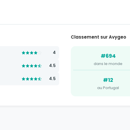
Classement sur Avygeo
4
#694
dans le monde
4.5
4.5
#12
au Portugal