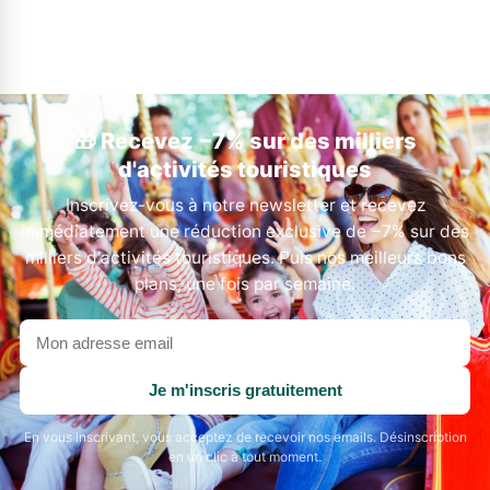
🎁 Recevez −7% sur des milliers
d'activités touristiques
Inscrivez-vous à notre newsletter et recevez
immédiatement une réduction exclusive de −7% sur des
milliers d'activités touristiques. Puis nos meilleurs bons
plans, une fois par semaine.
Votre
adresse
email
Je m'inscris gratuitement
En vous inscrivant, vous acceptez de recevoir nos emails. Désinscription
en un clic à tout moment.