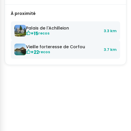
À proximité
Palais de l'Achilleion
3.3 km
+15
recos
Vieille forteresse de Corfou
3.7 km
+22
recos