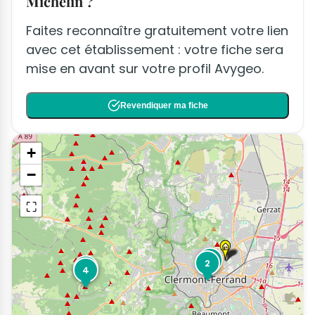
Michelin ?
Faites reconnaître gratuitement votre lien
avec cet établissement : votre fiche sera
mise en avant sur votre profil Avygeo.
Revendiquer ma fiche
+
−
⛶
1
2
3
4