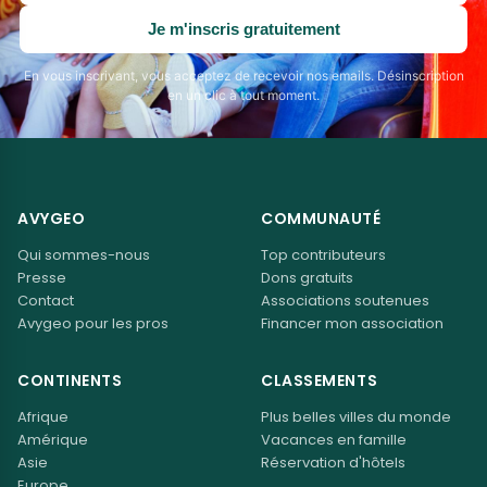
email
Je m'inscris gratuitement
En vous inscrivant, vous acceptez de recevoir nos emails. Désinscription
en un clic à tout moment.
AVYGEO
COMMUNAUTÉ
Qui sommes-nous
Top contributeurs
Presse
Dons gratuits
Contact
Associations soutenues
Avygeo pour les pros
Financer mon association
CONTINENTS
CLASSEMENTS
Afrique
Plus belles villes du monde
Amérique
Vacances en famille
Asie
Réservation d'hôtels
Europe