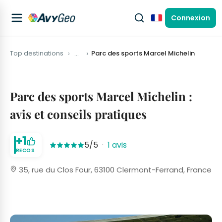
Connexion
Français
Top destinations
…
Parc des sports Marcel Michelin
Parc des sports Marcel Michelin :
avis et conseils pratiques
+1
5/5
·
1 avis
RECOS
35, rue du Clos Four, 63100 Clermont-Ferrand, France