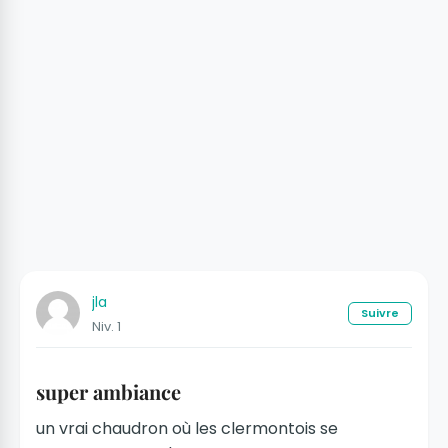
jla
Suivre
Niv. 1
super ambiance
un vrai chaudron où les clermontois se