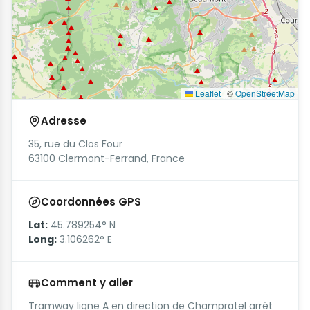
Leaflet
|
©
OpenStreetMap
Adresse
35, rue du Clos Four
63100 Clermont-Ferrand, France
Coordonnées GPS
Lat:
45.789254° N
Long:
3.106262° E
Comment y aller
Tramway ligne A en direction de Champratel arrêt