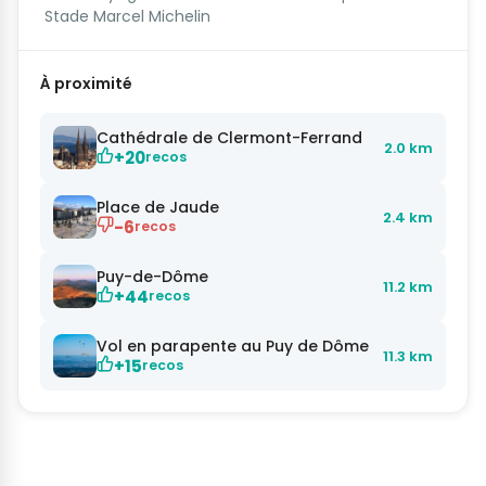
Stade Marcel Michelin
À proximité
Cathédrale de Clermont-Ferrand
2.0 km
+20
recos
Place de Jaude
2.4 km
-6
recos
Puy-de-Dôme
11.2 km
+44
recos
Vol en parapente au Puy de Dôme
11.3 km
+15
recos