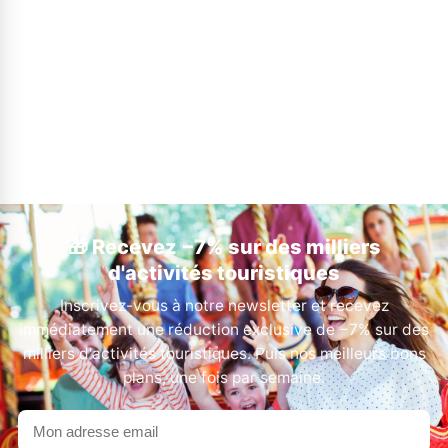
🎁 Recevez −7% sur des milliers
d'activités touristiques
Inscrivez-vous à notre newsletter et recevez
immédiatement une réduction exclusive de −7% sur des
milliers d'activités touristiques. Puis nos meilleurs bons
plans, une fois par semaine.
Votre
adresse