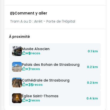
Comment y aller
Tram A ou D : Arrêt - Porte de l'Hôpital
À proximité
Musée Alsacien
0.1 km
+9
recos
Palais des Rohan de Strasbourg
0.2 km
+7
recos
Cathédrale de Strasbourg
0.2 km
+35
recos
Église Saint-Thomas
0.4 km
+2
recos