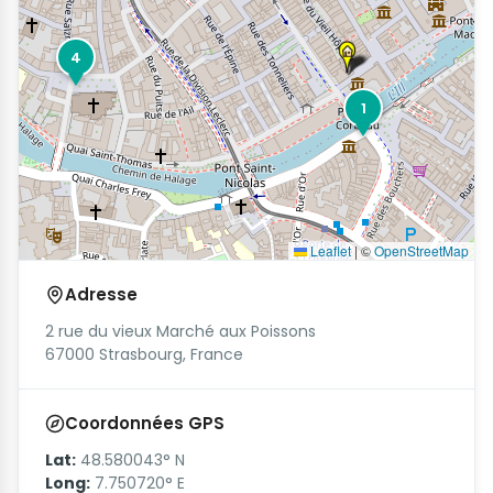
4
1
Leaflet
|
©
OpenStreetMap
Adresse
2 rue du vieux Marché aux Poissons
67000 Strasbourg, France
Coordonnées GPS
Lat:
48.580043° N
Long:
7.750720° E