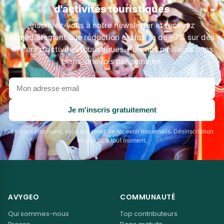
d'activités touristiques
Inscrivez-vous à notre newsletter et recevez
immédiatement une réduction exclusive de −7% sur des
milliers d'activités touristiques. Puis nos meilleurs bons
plans, une fois par semaine.
Votre
adresse
email
Je m'inscris gratuitement
En vous inscrivant, vous acceptez de recevoir nos emails. Désinscription
en un clic à tout moment.
AVYGEO
COMMUNAUTÉ
Qui sommes-nous
Top contributeurs