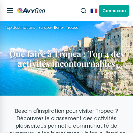
Connexion
Français
Top destinations
Europe
Italie
Tropea
Que faire à Tropea : Top 4 des
activités incontournables
Besoin d'inspiration pour visiter Tropea ?
Découvrez le classement des activités
plébiscitées par notre communauté de