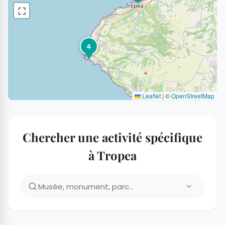
⛶
4
Leaflet
|
©
OpenStreetMap
Chercher une activité spécifique
à Tropea