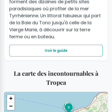
forment des dizaines de petits sites
paradisiaques où profiter de la mer
Tyrrhénienne. Un littoral fabuleux qui part
de la Baie du Tono jusqu'à celle de la
Vierge Marie, à découvrir sur la terre
ferme ou en bateau.
Voir le guide
La carte des incontournables à
Tropea
+
−
1
2
3