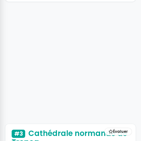
Cathédrale normande de
Évaluer
#3