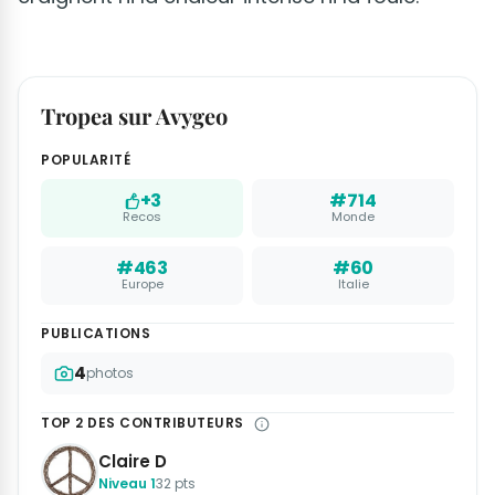
Tropea sur Avygeo
POPULARITÉ
+3
#714
Recos
Monde
#463
#60
Europe
Italie
PUBLICATIONS
4
photos
TOP 2 DES CONTRIBUTEURS
Claire D
Niveau 1
32 pts