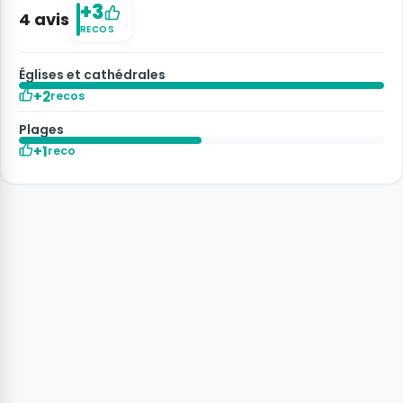
+3
4 avis
RECOS
Églises et cathédrales
+2
recos
Plages
+1
reco