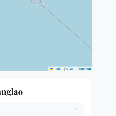
Leaflet
|
©
OpenStreetMap
anglao