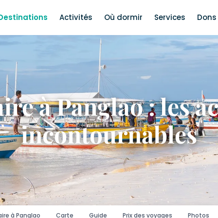
Destinations
Activités
Où dormir
Services
Dons 
ire à Panglao : les ac
incontournables
ire à Panglao
Carte
Guide
Prix des voyages
Photos