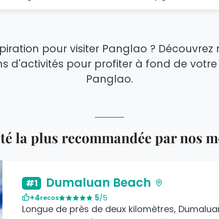
spiration pour visiter Panglao ? Découvrez 
ns d'activités pour profiter à fond de vot
Panglao.
vité la plus recommandée par nos 
Dumaluan Beach
#1
+4
5
/5
recos
Longue de près de deux kilomètres, Dumalua