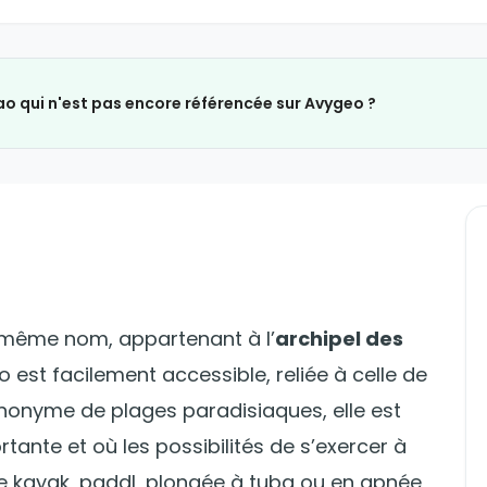
ao qui n'est pas encore référencée sur Avygeo ?
 du même nom, appartenant à l’
archipel des
ao est facilement accessible, reliée à celle de
ynonyme de plages paradisiaques, elle est
rtante et où les possibilités de s’exercer à
tre kayak, paddl, plongée à tuba ou en apnée,