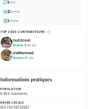
1
avis
2
photos
1
article
TOP 2 DES CONTRIBUTEURS
nutricool
Niveau 6
194 pts
ValNomad
Niveau 4
7 pts
Informations pratiques
POPULATION
6 854 habitants
HEURE LOCALE
13:11 (10/08/2026)