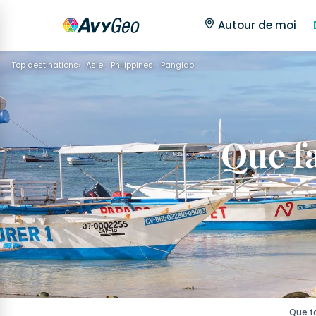
Autour de moi
Top destinations
Asie
Philippines
Panglao
Que fa
Que fa