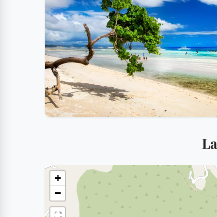
La
+
−
⛶