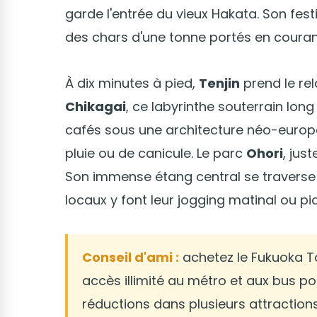
garde l'entrée du vieux Hakata. Son festi
des chars d'une tonne portés en couran
À dix minutes à pied,
Tenjin
prend le rel
Chikagai
, ce labyrinthe souterrain lon
cafés sous une architecture néo-europée
pluie ou de canicule. Le parc
Ohori
, jus
Son immense étang central se traverse pa
locaux y font leur jogging matinal ou p
Conseil d'ami :
achetez le Fukuoka To
accès illimité au métro et aux bus po
réductions dans plusieurs attractions