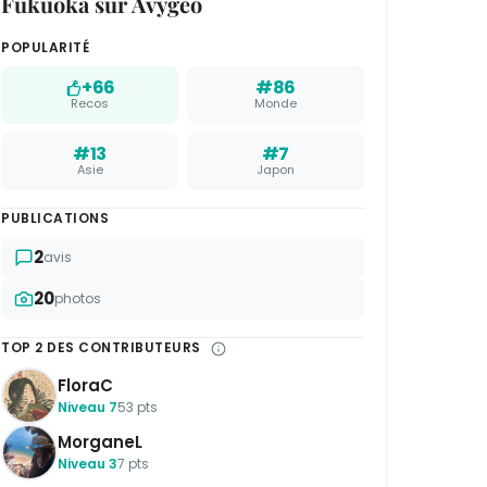
Fukuoka sur Avygeo
POPULARITÉ
+66
#86
Recos
Monde
#13
#7
Asie
Japon
PUBLICATIONS
2
avis
20
photos
TOP 2 DES CONTRIBUTEURS
FloraC
Niveau 7
53 pts
MorganeL
Niveau 3
7 pts