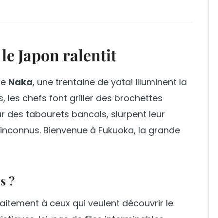
le Japon ralentit
ère
Naka
, une trentaine de yatai illuminent la
, les chefs font griller des brochettes
sur des tabourets bancals, slurpent leur
inconnus. Bienvenue à Fukuoka, la grande
s ?
aitement à ceux qui veulent découvrir le