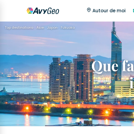
Autour de moi
Top destinations
Asie
Japon
Fukuoka
Que fa