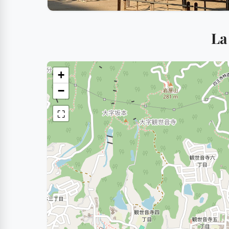
La
+
−
⛶