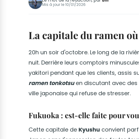
Le mot de la rédaction, par
Bill
Mis à jour le
10/01/2026
La capitale du ramen où 
20h un soir d'octobre. Le long de la rivi
nuit. Derrière leurs comptoirs minuscules
yakitori pendant que les clients, assis 
ramen tonkotsu
en discutant avec des 
ville japonaise qui refuse de stresser.
Fukuoka : est-elle faite pour vou
Cette capitale de
Kyushu
convient parf