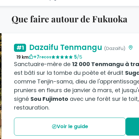
Que faire autour de Fukuoka
Dazaifu Tenmangu
#1
(Dazaifu)
+7
5
/5
19 km
recos
Sanctuaire-mère de
12 000 Tenmangu à tra
est bâti sur la tombe du poète et érudit
Suga
comme Tenjin-sama, dieu de l'apprentissage. 
pruniers en fleurs de janvier à mars, et jusqu
signé
Sou Fujimoto
avec une forêt sur le toit
restauration.
Voir le guide