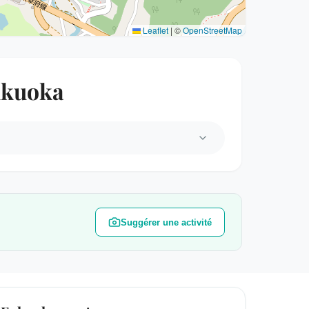
Leaflet
|
©
OpenStreetMap
Fukuoka
Suggérer une activité