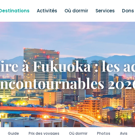
Destinations
Activités
Où dormir
Services
Dons 
ire à Fukuoka : les ac
incontournables 202
Guide
Prix des voyages
Où dormir
Photos
Avis