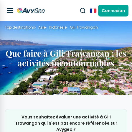
Connexion
Français
Top destinations
Asie
Indonésie
Gili Trawangan
Que faire à Gili Trawangan : les
activités incontournables
Vous souhaitez évaluer une activité à Gili
Trawangan qui n'est pas encore référencée sur
Avygeo ?