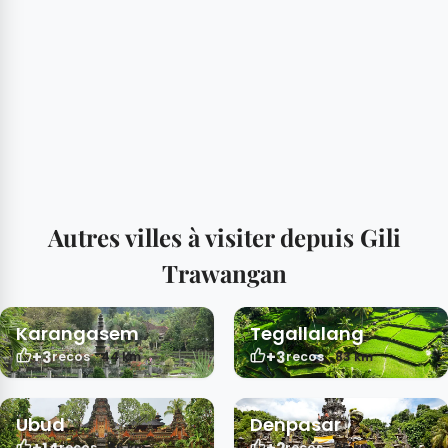
Autres villes à visiter depuis Gili
Trawangan
Karangasem
Tegallalang
+3
+3
44 km
83 km
recos
recos
Ubud
Denpasar
86 km
96 km
recos
recos