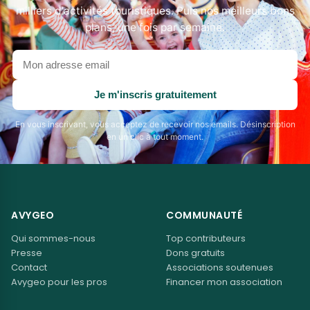
milliers d'activités touristiques. Puis nos meilleurs bons
plans, une fois par semaine.
Votre
adresse
email
Je m'inscris gratuitement
En vous inscrivant, vous acceptez de recevoir nos emails. Désinscription
en un clic à tout moment.
AVYGEO
COMMUNAUTÉ
Qui sommes-nous
Top contributeurs
Presse
Dons gratuits
Contact
Associations soutenues
Avygeo pour les pros
Financer mon association