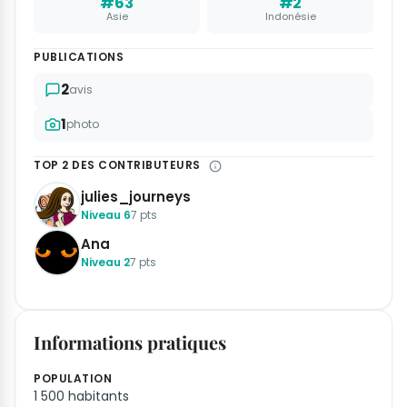
#63
#2
Asie
Indonésie
PUBLICATIONS
2
avis
1
photo
TOP 2 DES CONTRIBUTEURS
julies_journeys
Niveau 6
7 pts
Ana
Niveau 2
7 pts
Informations pratiques
POPULATION
1 500 habitants