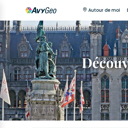
Autour de moi
Europe
Belgique
Découvrir Bruges, l'autre Venise du Nord
Découvr