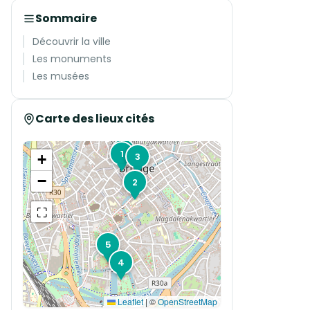
Sommaire
Découvrir la ville
Les monuments
Les musées
Carte des lieux cités
A
1
3
+
−
2
⛶
5
4
Leaflet
|
©
OpenStreetMap