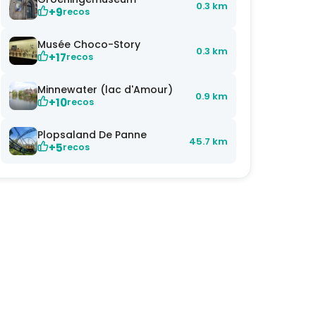
0.3 km
+9
recos
Musée Choco-Story
0.3 km
+17
recos
Minnewater (lac d'Amour)
0.9 km
+10
recos
Plopsaland De Panne
45.7 km
+5
recos