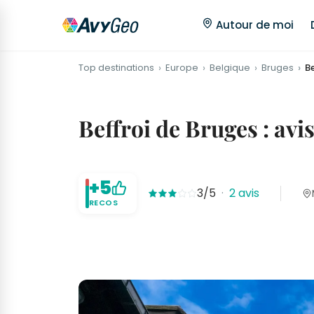
Autour de moi
Top destinations
Europe
Belgique
Bruges
B
Beffroi de Bruges : avi
+5
3/5
·
2 avis
RECOS