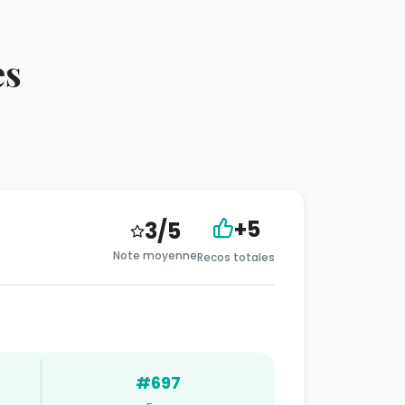
es
+5
3/5
Note moyenne
Recos totales
#697