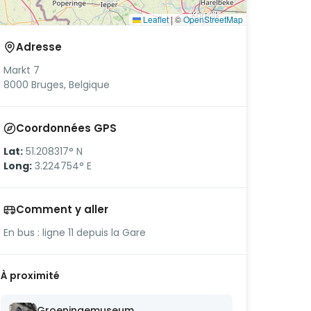
Leaflet
|
©
OpenStreetMap
Adresse
Markt 7
8000 Bruges, Belgique
Coordonnées GPS
Lat:
51.208317° N
Long:
3.224754° E
Comment y aller
En bus : ligne 11 depuis la Gare
À proximité
Groeningemuseum