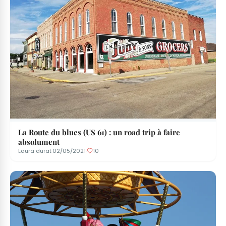
La Route du blues (US 61) : un road trip à faire
absolument
Laura durat
·
02/05/2021
·
10