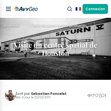
Connexion
Français
Amérique
…
Visite du centre spatial de Houston
Visite du centre spatial de
Houston
Écrit par
Sebastien Poncelet
17
7
1
Mis à jour le
22/02/2017