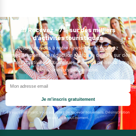
🎁 Recevez −7% sur des milliers
d'activités touristiques
Inscrivez-vous à notre newsletter et recevez
immédiatement une réduction exclusive de −7% sur des
milliers d'activités touristiques. Puis nos meilleurs bons
plans, une fois par semaine.
Votre
adresse
email
Je m'inscris gratuitement
En vous inscrivant, vous acceptez de recevoir nos emails. Désinscription
en un clic à tout moment.