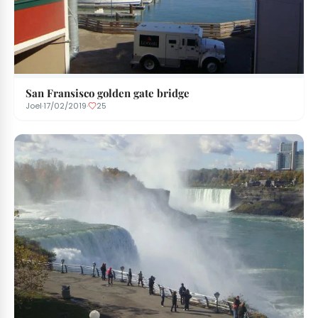
San Fransisco golden gate bridge
Joel
·
17/02/2019
·
25