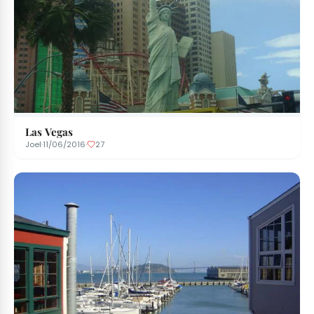
Las Vegas
Joel
·
11/06/2016
·
27