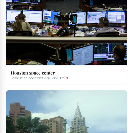
Houston space center
Sebastien poncelet
·
22/02/2017
·
1