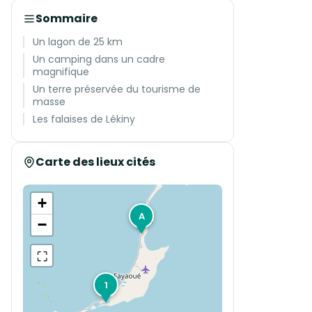
Sommaire
Un lagon de 25 km
Un camping dans un cadre
magnifique
Un terre préservée du tourisme de
masse
Les falaises de Lékiny
Carte des lieux cités
+
A
−
⛶
1