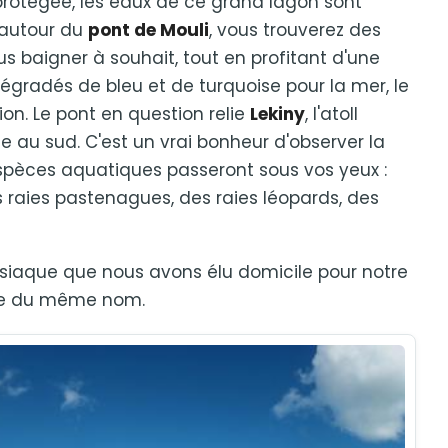
 protégée, les eaux de ce grand lagon sont
 autour du
pont de Mouli
, vous trouverez des
us baigner à souhait, tout en profitant d'une
dégradés de bleu et de turquoise pour la mer, le
ion. Le pont en question relie
Lekiny
, l'atoll
île au sud. C'est un vrai bonheur d'observer la
pèces aquatiques passeront sous vos yeux :
 raies pastenagues, des raies léopards, des
isiaque que nous avons élu domicile pour notre
aie du même nom.