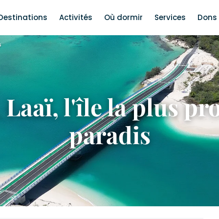
Destinations
Activités
Où dormir
Services
Dons 
s
Laaï, l'île la plus p
paradis