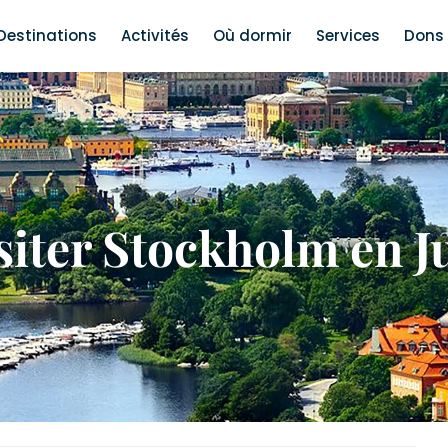
Destinations
Activités
Où dormir
Services
Dons 
siter Stockholm en J