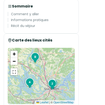
Sommaire
Comment y aller
Informations pratiques
Récit du séjour
Carte des lieux cités
+
B
−
⛶
4
A
3
1
2
Leaflet
|
©
OpenStreetMap