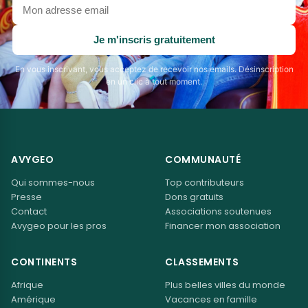
Votre
adresse
email
Je m'inscris gratuitement
En vous inscrivant, vous acceptez de recevoir nos emails. Désinscription
en un clic à tout moment.
AVYGEO
COMMUNAUTÉ
Qui sommes-nous
Top contributeurs
Presse
Dons gratuits
Contact
Associations soutenues
Avygeo pour les pros
Financer mon association
CONTINENTS
CLASSEMENTS
Afrique
Plus belles villes du monde
Amérique
Vacances en famille