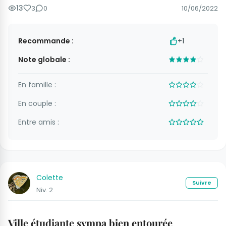
13
3
0
10/06/2022
Recommande :
+1
Note globale :
En famille :
En couple :
Entre amis :
Colette
Suivre
Niv. 2
Ville étudiante sympa bien entourée