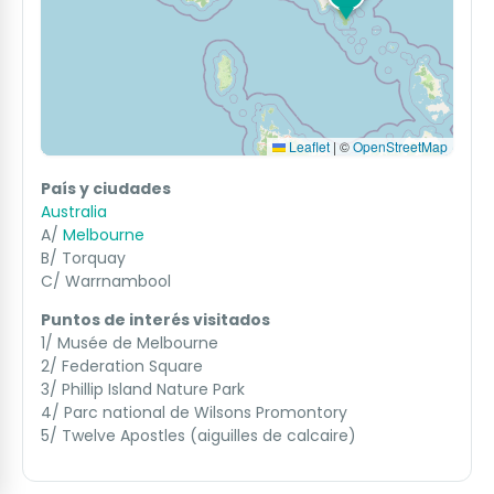
Leaflet
|
©
OpenStreetMap
País y ciudades
Australia
A/
Melbourne
B/ Torquay
C/ Warrnambool
Puntos de interés visitados
1/ Musée de Melbourne
2/ Federation Square
3/ Phillip Island Nature Park
4/ Parc national de Wilsons Promontory
5/ Twelve Apostles (aiguilles de calcaire)