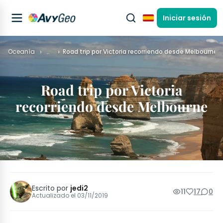
Iniciar sesión
Español
Oceanía
…
Road trip por Victoria recorriendo desde Melbourne
Road trip por Victoria
recorriendo desde Melbourne
Escrito por
jedi2
11
17
0
Actualizado el
03/11/2019