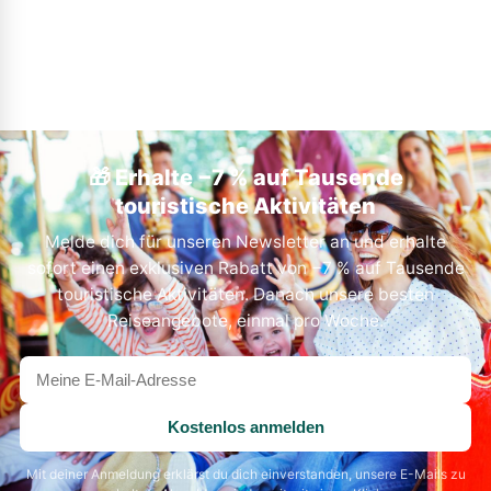
🎁 Erhalte −7 % auf Tausende
touristische Aktivitäten
Melde dich für unseren Newsletter an und erhalte
sofort einen exklusiven Rabatt von −7 % auf Tausende
touristische Aktivitäten. Danach unsere besten
Reiseangebote, einmal pro Woche.
Deine
E-
Mail-
Kostenlos anmelden
Adresse
Mit deiner Anmeldung erklärst du dich einverstanden, unsere E-Mails zu