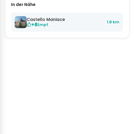
In der Nähe
Castello Maniace
1.8 km
+8
Empf.