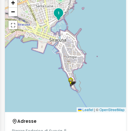
+
−
1
⛶
Leaflet
|
©
OpenStreetMap
Adresse