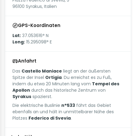
Piazza Federico di Svevia, 5
96100 Syrakus, Italien
GPS-Koordinaten
Lat:
37.053616° N
Long:
15.295098° E
Anfahrt
Das
Castello Maniace
liegt an der äußersten
Spitze der Insel
Ortigia
. Du erreichst es zu Fuß,
indem du etwa 20 Minuten lang vom
Tempel des
Apollon
durch das historische Zentrum von
Syrakus
spazierst.
Die elektrische Buslinie
n°533
fährt das Gebiet
ebenfalls an und hält in unmittelbarer Nähe des
Platzes
Federico di Svevia
.