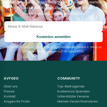
sofort einen exklusiven Rabatt von −7 % auf Tausende
touristische Aktivitäten. Danach unsere besten
Reiseangebote, einmal pro Woche.
Deine
E-
Mail-
Kostenlos anmelden
Adresse
Mit deiner Anmeldung erklärst du dich einverstanden, unsere E-Mails zu
erhalten. Abmeldung jederzeit mit einem Klick.
AVYGEO
COMMUNITY
Über uns
Top-Beitragende
Presse
Kostenlose Spenden
Kontakt
Unterstützte Vereine
Avygeo für Profis
Meinen Verein finanzieren