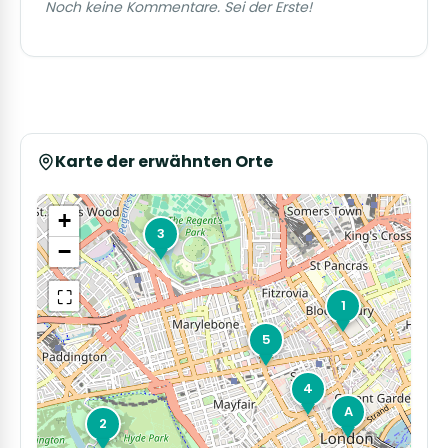
Noch keine Kommentare. Sei der Erste!
Karte der erwähnten Orte
+
3
−
⛶
1
5
4
A
2