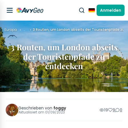
Anmelden
Deutsch
Europa
…
3 Routen, um London abseits der Touristenpfade zu 
3 Routen, um London abseits
der Touristenpfade zu
entdecken
Geschrieben von
foggy
19
9
0
Aktualisiert am
01/09/2023